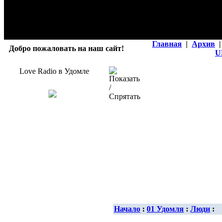
Главная
|
Архив
|
Добро пожаловать на наш сайт!
U
Love Radio в Удомле
Начало
:
01 Удомля
:
Люди
: