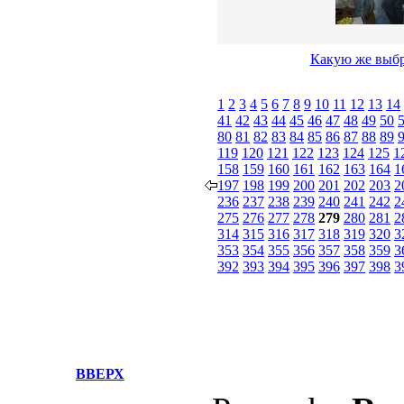
Какую же выбр
1
2
3
4
5
6
7
8
9
10
11
12
13
14
41
42
43
44
45
46
47
48
49
50
80
81
82
83
84
85
86
87
88
89
119
120
121
122
123
124
125
1
158
159
160
161
162
163
164
1
197
198
199
200
201
202
203
2
236
237
238
239
240
241
242
2
275
276
277
278
279
280
281
2
314
315
316
317
318
319
320
3
353
354
355
356
357
358
359
3
392
393
394
395
396
397
398
3
ВВЕРХ