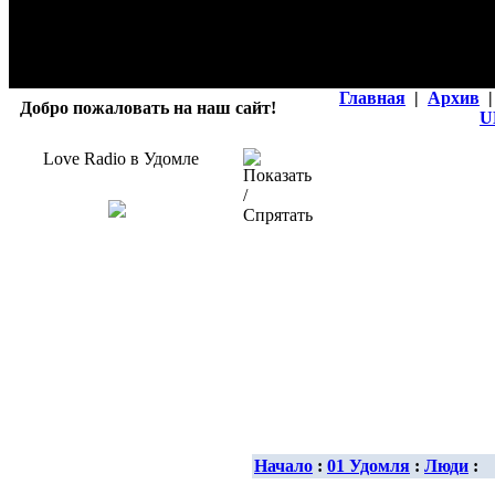
Главная
|
Архив
|
Добро пожаловать на наш сайт!
U
Love Radio в Удомле
Начало
:
01 Удомля
:
Люди
: