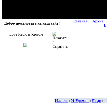
Главная
|
Архив
|
Добро пожаловать на наш сайт!
U
Love Radio в Удомле
Начало
:
01 Удомля
:
Люди
: