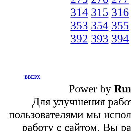
314
315
316
353
354
355
392
393
394
ВВЕРХ
Power by
Ru
Для улучшения работ
пользователями мы испол
работу с сайтом, Вы р