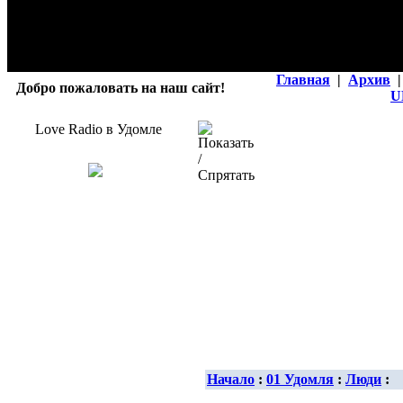
Главная
|
Архив
|
Добро пожаловать на наш сайт!
U
Love Radio в Удомле
Начало
:
01 Удомля
:
Люди
: