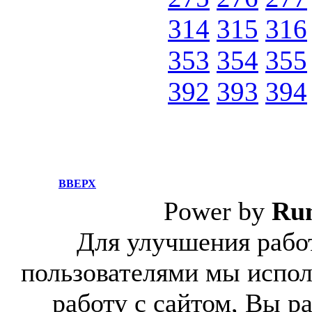
314
315
316
353
354
355
392
393
394
ВВЕРХ
Power by
Ru
Для улучшения работ
пользователями мы испол
работу с сайтом, Вы р