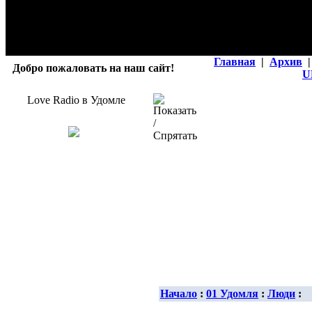
Главная
|
Архив
|
Добро пожаловать на наш сайт!
U
Love Radio в Удомле
Начало
:
01 Удомля
:
Люди
: