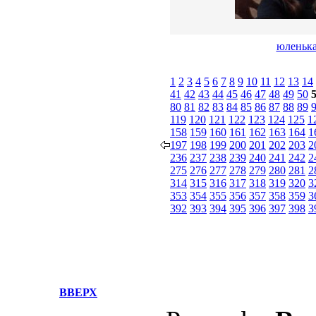
юленьк
1
2
3
4
5
6
7
8
9
10
11
12
13
14
41
42
43
44
45
46
47
48
49
50
80
81
82
83
84
85
86
87
88
89
119
120
121
122
123
124
125
1
158
159
160
161
162
163
164
1
197
198
199
200
201
202
203
2
236
237
238
239
240
241
242
2
275
276
277
278
279
280
281
2
314
315
316
317
318
319
320
3
353
354
355
356
357
358
359
3
392
393
394
395
396
397
398
3
ВВЕРХ