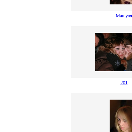
Машуля
201