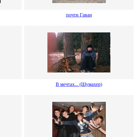
почти Гаваи
В мечтах... (Шумахер)