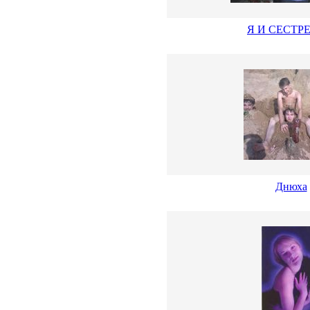
Я И СЕСТР
Днюха