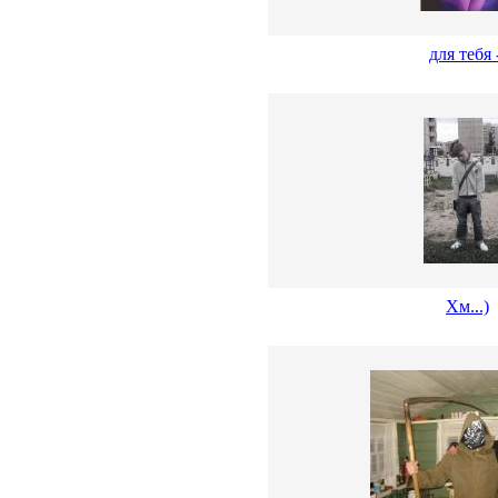
для тебя 
Хм...)