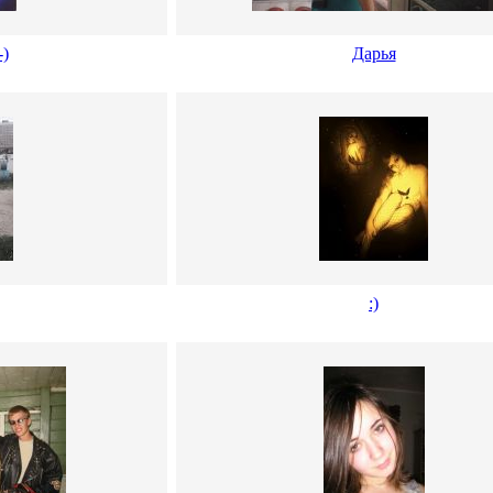
-)
Дарья
:)