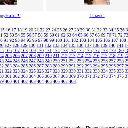
ружить !!!
Птычка
15
16
17
18
19
20
21
22
23
24
25
26
27
28
29
30
31
32
33
34
35
36
3
51
52
53
54
55
56
57
58
59
60
61
62
63
64
65
66
67
68
69
70
71
72
7
90
91
92
93
94
95
96
97
98
99
100
101
102
103
104
105
106
107
108
26
127
128
129
130
131
132
133
134
135
136
137
138
139
140
141
1
65
166
167
168
169
170
171
172
173
174
175
176
177
178
179
180
1
04
205
206
207
208
209
210
211
212
213
214
215
216
217
218
219
2
43
244
245
246
247
248
249
250
251
252
253
254
255
256
257
258
2
82
283
284
285
286
287
288
289
290
291
292
293
294
295
296
297
2
21
322
323
324
325
326
327
328
329
330
331
332
333
334
335
336
3
60
361
362
363
364
365
366
367
368
369
370
371
372
373
374
375
3
99
400
401
402
403
404
405
406
407
408
льзователями мы используем файлы cookie. Продолжая работу с 