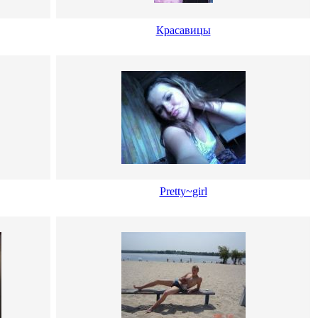
Красавицы
Pretty~girl