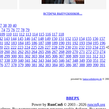
встреча выпускников...
7
38
39
40
3
74
75
76
77
78
79
109
110
111
112
113
114
115
116
117
118
42
143
144
145
146
147
148
149
150
151
152
153
154
155
156
157
81
182
183
184
185
186
187
188
189
190
191
192
193
194
195
196
20
221
222
223
224
225
226
227
228
229
230
231
232
233
234
235
59
260
261
262
263
264
265
266
267
268
269
270
271
272
273
274
98
299
300
301
302
303
304
305
306
307
308
309
310
311
312
313
37
338
339
340
341
342
343
344
345
346
347
348
349
350
351
352
76
377
378
379
380
381
382
383
384
385
386
387
388
389
390
391
powered by
bama-webdesign.de
© 20
ВВЕРХ
Power by
RunCm$
©
2003 -
2026
runcm$.org
сайтом, Вы разрешаете использование cookie-файлов. Вы всегда