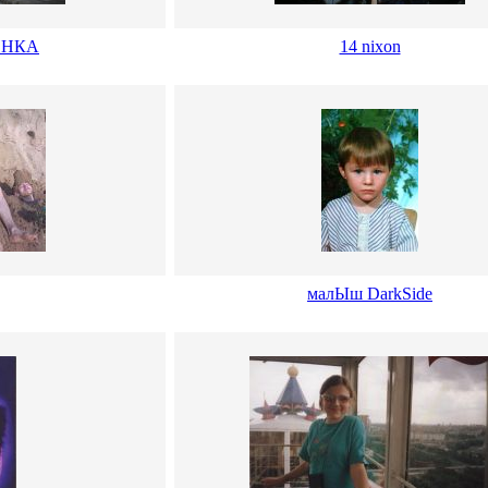
ЕНКА
14 nixon
малЫш DarkSide