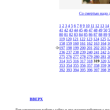
Со смертью надо д
1
2
3
4
5
6
7
8
9
10
11
12
13
14
41
42
43
44
45
46
47
48
49
50
80
81
82
83
84
85
86
87
88
89
119
120
121
122
123
124
125
1
158
159
160
161
162
163
164
1
197
198
199
200
201
202
203
2
236
237
238
239
240
241
242
2
275
276
277
278
279
280
281
2
314
315
316
317
318
319
320
3
353
354
355
356
357
358
359
3
392
393
394
395
396
397
398
3
ВВЕРХ
Для улучшения работы сайта и его взаимодействия с по