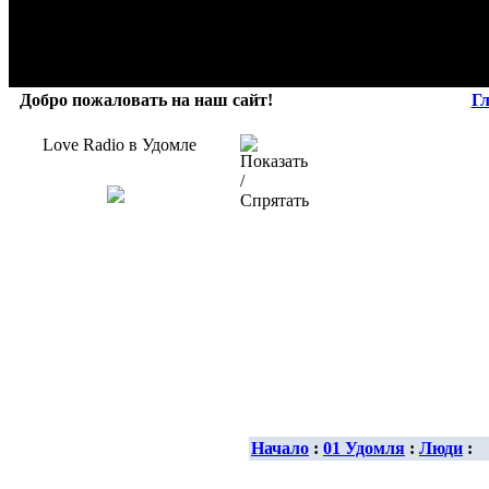
Добро пожаловать на наш сайт!
Г
Love Radio в Удомле
Начало
:
01 Удомля
:
Люди
: