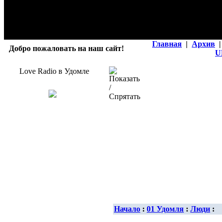
Главная
|
Архив
|
Добро пожаловать на наш сайт!
U
Love Radio в Удомле
Начало
:
01 Удомля
:
Люди
: