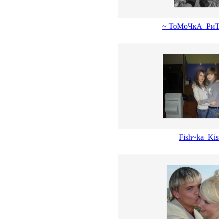
~ ТоМоЧкА_РиТ
Fish~ka_Kiss