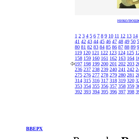
николюшк
1
2
3
4
5
6
7
8
9
10
11
12
13
14
41
42
43
44
45
46
47
48
49
50
80
81
82
83
84
85
86
87
88
89
119
120
121
122
123
124
125
1
158
159
160
161
162
163
164
1
197
198
199
200
201
202
203
2
236
237
238
239
240
241
242
2
275
276
277
278
279
280
281
2
314
315
316
317
318
319
320
3
353
354
355
356
357
358
359
3
392
393
394
395
396
397
398
3
ВВЕРХ