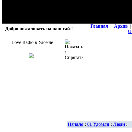
Главная
|
Архив
|
Добро пожаловать на наш сайт!
U
Love Radio в Удомле
Начало
:
01 Удомля
:
Люди
: