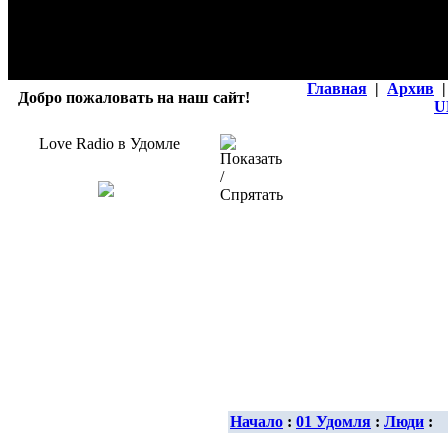
Главная
|
Архив
|
Добро пожаловать на наш сайт!
U
Love Radio в Удомле
Начало
:
01 Удомля
:
Люди
: