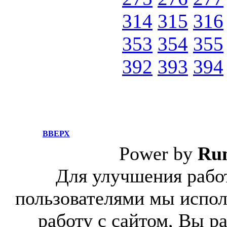
314
315
316
353
354
355
392
393
394
ВВЕРХ
Power by
Ru
Для улучшения работ
пользователями мы испол
работу с сайтом, Вы р