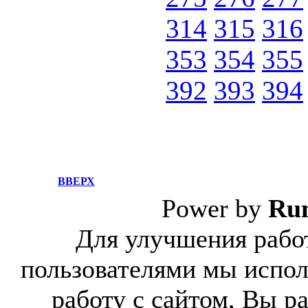
314
315
316
353
354
355
392
393
394
ВВЕРХ
Power by
Ru
Для улучшения работ
пользователями мы испол
работу с сайтом, Вы р