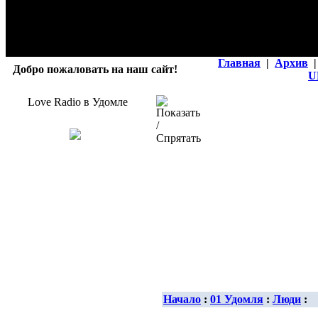
Главная
|
Архив
|
Добро пожаловать на наш сайт!
U
Love Radio в Удомле
Начало
:
01 Удомля
:
Люди
: