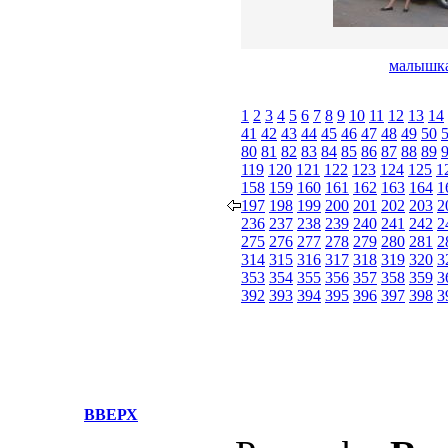
малышк
1
2
3
4
5
6
7
8
9
10
11
12
13
14
41
42
43
44
45
46
47
48
49
50
80
81
82
83
84
85
86
87
88
89
119
120
121
122
123
124
125
1
158
159
160
161
162
163
164
1
197
198
199
200
201
202
203
2
236
237
238
239
240
241
242
2
275
276
277
278
279
280
281
2
314
315
316
317
318
319
320
3
353
354
355
356
357
358
359
3
392
393
394
395
396
397
398
3
ВВЕРХ