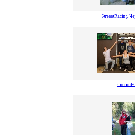
StreeetRacing-Ч
stimorol^