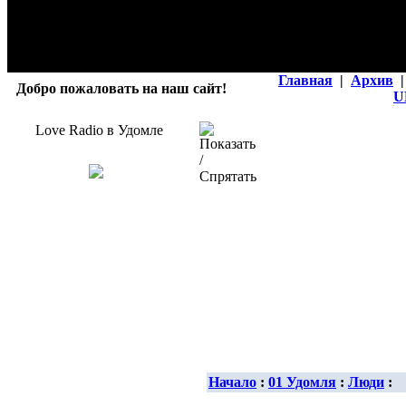
Главная
|
Архив
|
Добро пожаловать на наш сайт!
U
Love Radio в Удомле
Начало
:
01 Удомля
:
Люди
: