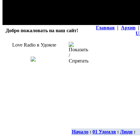
Главная
|
Архив
|
Добро пожаловать на наш сайт!
U
Love Radio в Удомле
Начало
:
01 Удомля
:
Люди
: