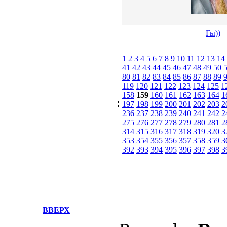
Гы))
1
2
3
4
5
6
7
8
9
10
11
12
13
14
41
42
43
44
45
46
47
48
49
50
80
81
82
83
84
85
86
87
88
89
119
120
121
122
123
124
125
1
158
159
160
161
162
163
164
1
197
198
199
200
201
202
203
2
236
237
238
239
240
241
242
2
275
276
277
278
279
280
281
2
314
315
316
317
318
319
320
3
353
354
355
356
357
358
359
3
392
393
394
395
396
397
398
3
ВВЕРХ