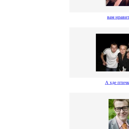
вам нравит
А хде птичк