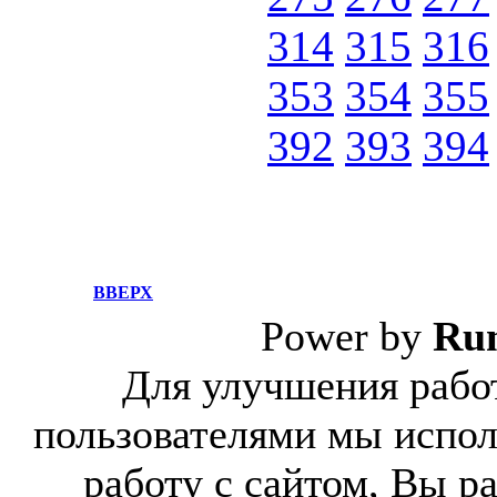
314
315
316
353
354
355
392
393
394
ВВЕРХ
Power by
Ru
Для улучшения работ
пользователями мы испол
работу с сайтом, Вы р