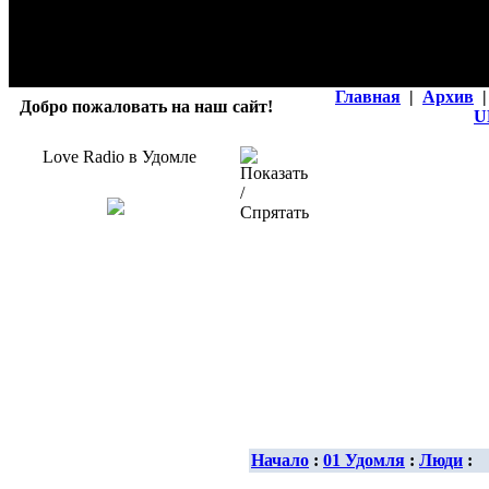
Главная
|
Архив
|
Добро пожаловать на наш сайт!
U
Love Radio в Удомле
Начало
:
01 Удомля
:
Люди
: