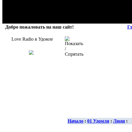
Добро пожаловать на наш сайт!
Г
Love Radio в Удомле
Начало
:
01 Удомля
:
Люди
: