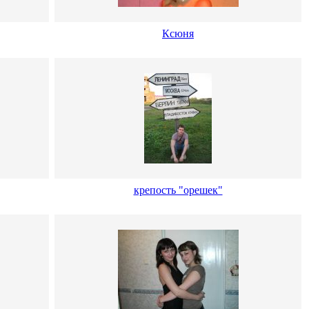
Ксюня
крепость "орешек"