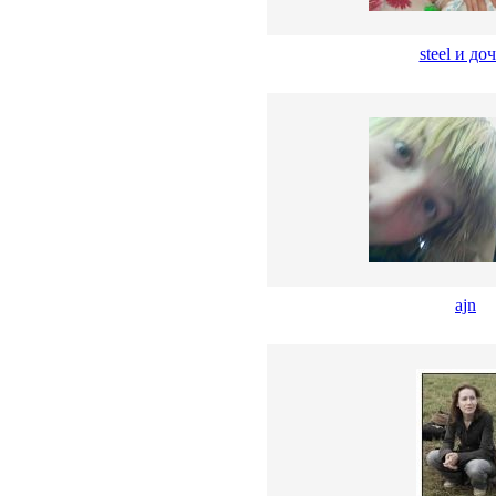
steel и до
ajn