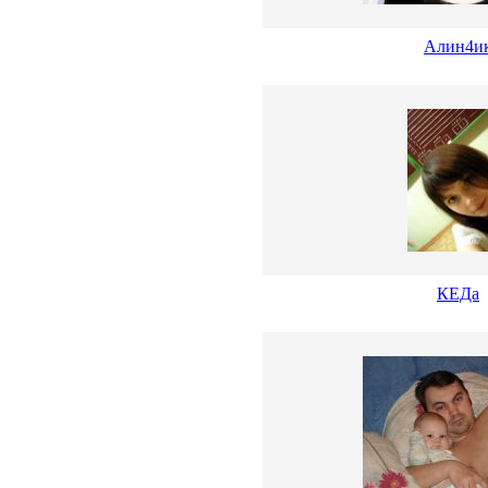
Алин4и
КЕДа