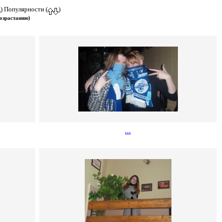
) Популярности (
)
озрастанию)
...