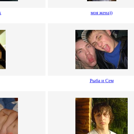
к
моя жена))
Рыба и Сем