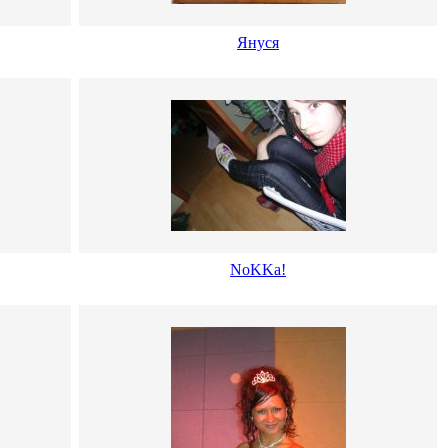
Януся
NoKKa!