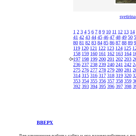
svetirina
1
2
3
4
5
6
7
8
9
10
11
12
13
14
41
42
43
44
45
46
47
48
49
50
80
81
82
83
84
85
86
87
88
89
119
120
121
122
123
124
125
1
158
159
160
161
162
163
164
1
197
198
199
200
201
202
203
2
236
237
238
239
240
241
242
2
275
276
277
278
279
280
281
2
314
315
316
317
318
319
320
3
353
354
355
356
357
358
359
3
392
393
394
395
396
397
398
3
ВВЕРХ
Для улучшения работы сайта и его взаимодействия с по