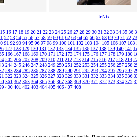
feNix
15
16
17
18
19
20
21
22
23
24
25
26
27
28
29
30
31
32
33
34
35
36
3
51
52
53
54
55
56
57
58
59
60
61
62
63
64
65
66
67
68
69
70
71
72
7
90
91
92
93
94
95
96
97
98
99
100
101
102
103
104
105
106
107
108
26
127
128
129
130
131
132
133
134
135
136
137
138
139
140
141
1
65
166
167
168
169
170
171
172
173
174
175
176
177
178
179
180
1
04
205
206
207
208
209
210
211
212
213
214
215
216
217
218
219
2
43
244
245
246
247
248
249
250
251
252
253
254
255
256
257
258
2
82
283
284
285
286
287
288
289
290
291
292
293
294
295
296
297
2
21
322
323
324
325
326
327
328
329
330
331
332
333
334
335
336
3
60
361
362
363
364
365
366
367
368
369
370
371
372
373
374
375
3
99
400
401
402
403
404
405
406
407
408
льзователями мы используем файлы cookie. Продолжая работу с 