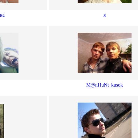
чка
я
M@nHuNt_kusok