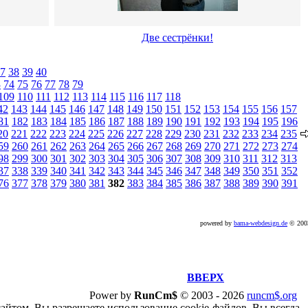
Две сестрёнки!
7
38
39
40
3
74
75
76
77
78
79
109
110
111
112
113
114
115
116
117
118
42
143
144
145
146
147
148
149
150
151
152
153
154
155
156
157
81
182
183
184
185
186
187
188
189
190
191
192
193
194
195
196
20
221
222
223
224
225
226
227
228
229
230
231
232
233
234
235
59
260
261
262
263
264
265
266
267
268
269
270
271
272
273
274
98
299
300
301
302
303
304
305
306
307
308
309
310
311
312
313
37
338
339
340
341
342
343
344
345
346
347
348
349
350
351
352
76
377
378
379
380
381
382
383
384
385
386
387
388
389
390
391
powered by
bama-webdesign.de
© 20
ВВЕРХ
Power by
RunCm$
©
2003 -
2026
runcm$.org
сайтом, Вы разрешаете использование cookie-файлов. Вы всегда