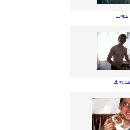
вадик
Я дурак