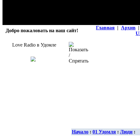
Главная
|
Архив
|
Добро пожаловать на наш сайт!
U
Love Radio в Удомле
Начало
:
01 Удомля
:
Люди
: