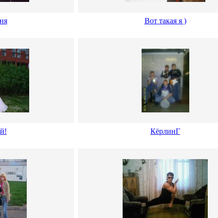
ня
Вот такая я )
й!
КёрлинГ