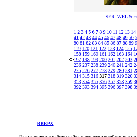
SER_WEL & се
1
2
3
4
5
6
7
8
9
10
11
12
13
14
41
42
43
44
45
46
47
48
49
50
80
81
82
83
84
85
86
87
88
89
119
120
121
122
123
124
125
1
158
159
160
161
162
163
164
1
197
198
199
200
201
202
203
2
236
237
238
239
240
241
242
2
275
276
277
278
279
280
281
2
314
315
316
317
318
319
320
3
353
354
355
356
357
358
359
3
392
393
394
395
396
397
398
3
ВВЕРХ
Для улучшения работы сайта и его взаимодействия с по