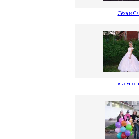
Лёха и Са
выпускно