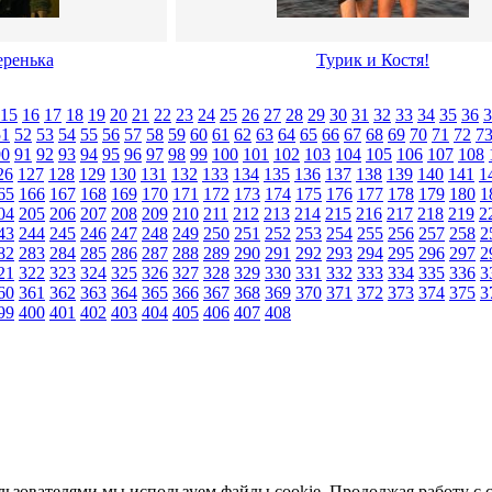
ренька
Турик и Костя!
15
16
17
18
19
20
21
22
23
24
25
26
27
28
29
30
31
32
33
34
35
36
3
51
52
53
54
55
56
57
58
59
60
61
62
63
64
65
66
67
68
69
70
71
72
7
90
91
92
93
94
95
96
97
98
99
100
101
102
103
104
105
106
107
108
26
127
128
129
130
131
132
133
134
135
136
137
138
139
140
141
1
65
166
167
168
169
170
171
172
173
174
175
176
177
178
179
180
1
04
205
206
207
208
209
210
211
212
213
214
215
216
217
218
219
2
43
244
245
246
247
248
249
250
251
252
253
254
255
256
257
258
2
82
283
284
285
286
287
288
289
290
291
292
293
294
295
296
297
2
21
322
323
324
325
326
327
328
329
330
331
332
333
334
335
336
3
60
361
362
363
364
365
366
367
368
369
370
371
372
373
374
375
3
99
400
401
402
403
404
405
406
407
408
льзователями мы используем файлы cookie. Продолжая работу с 