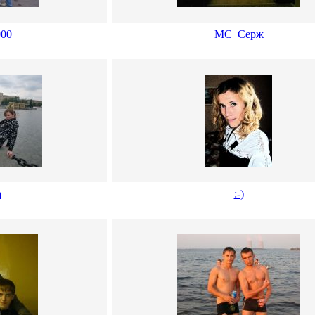
000
МС_Серж
а
:-)