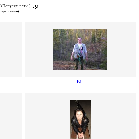
) Популярности (
)
озрастанию)
Bin