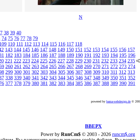
N
7
38
39
40
3
74
75
76
77
78
79
109
110
111
112
113
114
115
116
117
118
42
143
144
145
146
147
148
149
150
151
152
153
154
155
156
157
81
182
183
184
185
186
187
188
189
190
191
192
193
194
195
196
20
221
222
223
224
225
226
227
228
229
230
231
232
233
234
235
59
260
261
262
263
264
265
266
267
268
269
270
271
272
273
274
98
299
300
301
302
303
304
305
306
307
308
309
310
311
312
313
37
338
339
340
341
342
343
344
345
346
347
348
349
350
351
352
76
377
378
379
380
381
382
383
384
385
386
387
388
389
390
391
powered by
bama-webdesign.de
© 20
ВВЕРХ
Power by
RunCm$
©
2003 -
2026
runcm$.org
сайтом, Вы разрешаете использование cookie-файлов. Вы всегда