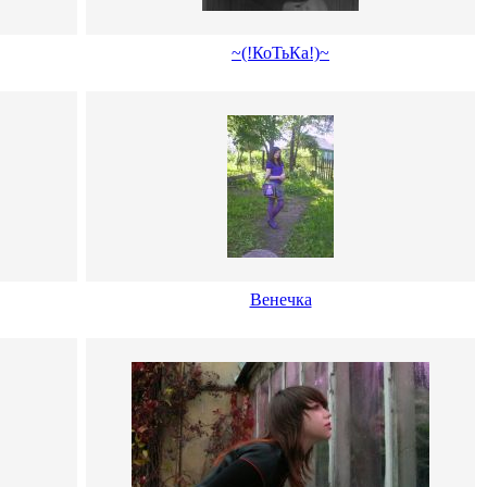
~(!КоТьКа!)~
Венечка