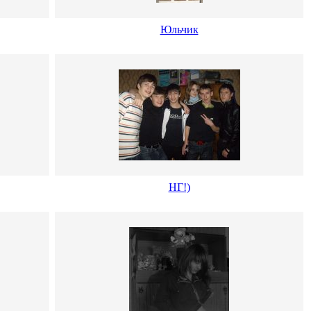
Юльчик
НГ!)