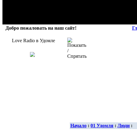
Добро пожаловать на наш сайт!
Г
Love Radio в Удомле
Начало
:
01 Удомля
:
Люди
: