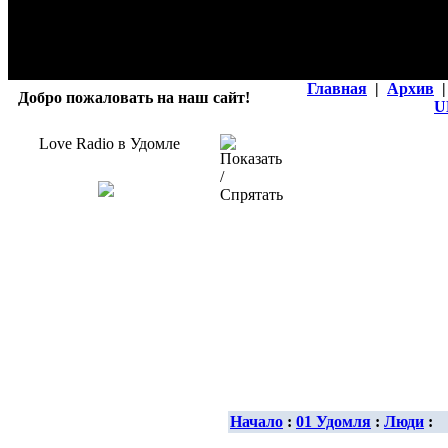
Главная
|
Архив
|
Добро пожаловать на наш сайт!
U
Love Radio в Удомле
Начало
:
01 Удомля
:
Люди
: