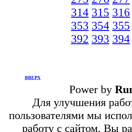
314
315
316
353
354
355
392
393
394
ВВЕРХ
Power by
Ru
Для улучшения работ
пользователями мы испол
работу с сайтом, Вы р