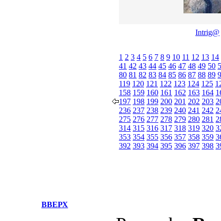
Intrig@
1
2
3
4
5
6
7
8
9
10
11
12
13
14
41
42
43
44
45
46
47
48
49
50
80
81
82
83
84
85
86
87
88
89
119
120
121
122
123
124
125
1
158
159
160
161
162
163
164
1
197
198
199
200
201
202
203
2
236
237
238
239
240
241
242
2
275
276
277
278
279
280
281
2
314
315
316
317
318
319
320
3
353
354
355
356
357
358
359
3
392
393
394
395
396
397
398
3
ВВЕРХ