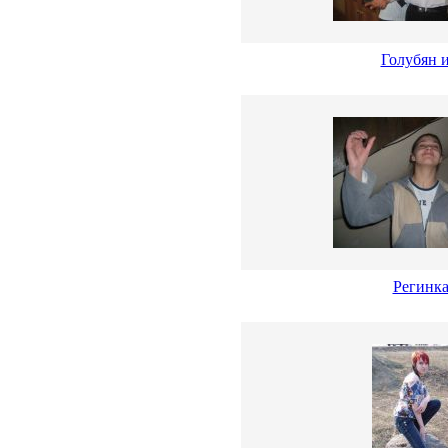
Голубян и
Регинк