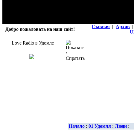
Главная
|
Архив
|
Добро пожаловать на наш сайт!
U
Love Radio в Удомле
Начало
:
01 Удомля
:
Люди
: