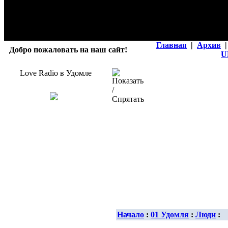
Главная
|
Архив
|
Добро пожаловать на наш сайт!
U
Love Radio в Удомле
Начало
:
01 Удомля
:
Люди
: