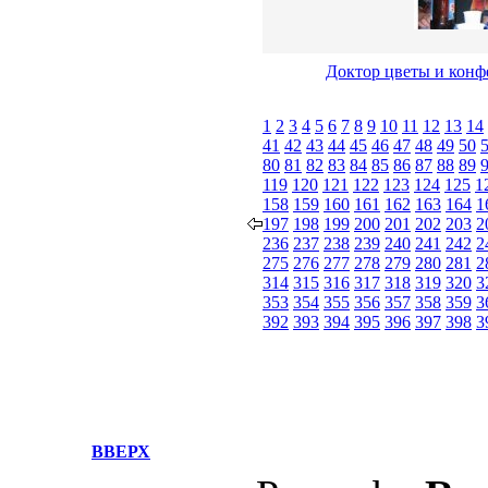
Доктор цветы и конфе
1
2
3
4
5
6
7
8
9
10
11
12
13
14
41
42
43
44
45
46
47
48
49
50
80
81
82
83
84
85
86
87
88
89
119
120
121
122
123
124
125
1
158
159
160
161
162
163
164
1
197
198
199
200
201
202
203
2
236
237
238
239
240
241
242
2
275
276
277
278
279
280
281
2
314
315
316
317
318
319
320
3
353
354
355
356
357
358
359
3
392
393
394
395
396
397
398
3
ВВЕРХ