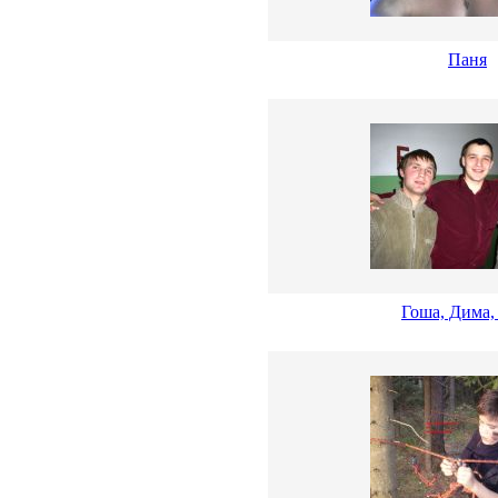
Паня
Гоша, Дима,