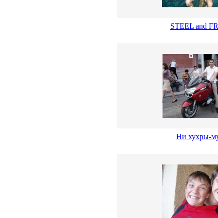
STEEL and F
Ни хухры-м