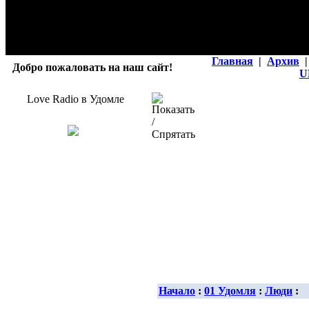
Главная
|
Архив
|
Добро пожаловать на наш сайт!
U
Love Radio в Удомле
Начало
:
01 Удомля
:
Люди
: