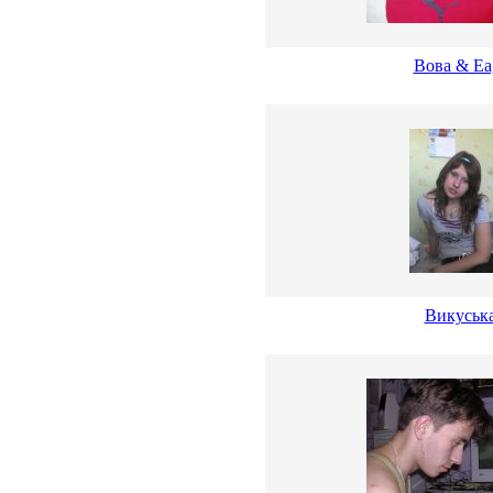
Вова & Ea
Викуська