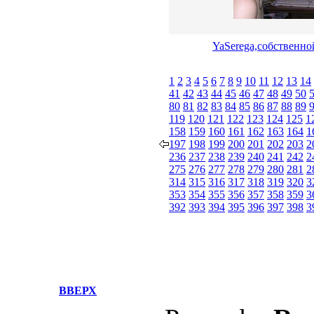
YaSerega,собственно
1
2
3
4
5
6
7
8
9
10
11
12
13
14
41
42
43
44
45
46
47
48
49
50
80
81
82
83
84
85
86
87
88
89
119
120
121
122
123
124
125
1
158
159
160
161
162
163
164
1
197
198
199
200
201
202
203
2
236
237
238
239
240
241
242
2
275
276
277
278
279
280
281
2
314
315
316
317
318
319
320
3
353
354
355
356
357
358
359
3
392
393
394
395
396
397
398
3
ВВЕРХ