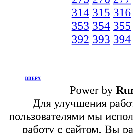
314
315
316
353
354
355
392
393
394
ВВЕРХ
Power by
Ru
Для улучшения работ
пользователями мы испол
работу с сайтом, Вы р