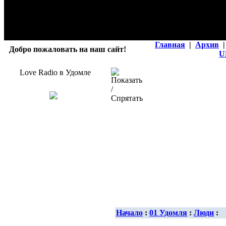
Главная
|
Архив
|
Добро пожаловать на наш сайт!
U
Love Radio в Удомле
Начало
:
01 Удомля
:
Люди
: