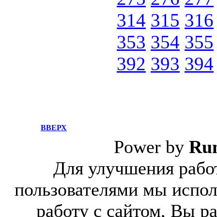
314
315
316
353
354
355
392
393
394
ВВЕРХ
Power by
Ru
Для улучшения работ
пользователями мы испол
работу с сайтом, Вы р