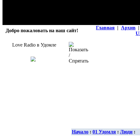
Главная
|
Архив
|
Добро пожаловать на наш сайт!
U
Love Radio в Удомле
Начало
:
01 Удомля
:
Люди
: