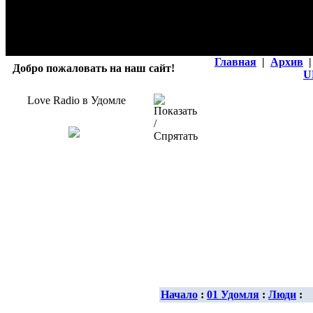
Главная
|
Архив
|
Добро пожаловать на наш сайт!
U
Love Radio в Удомле
Начало
:
01 Удомля
:
Люди
: