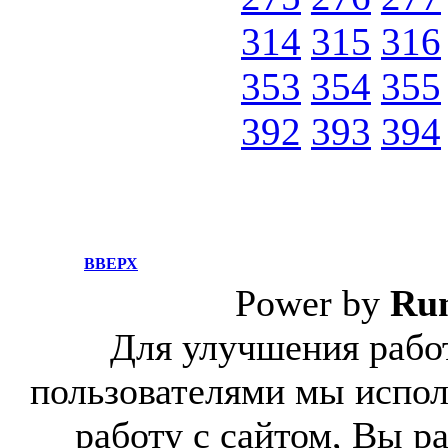
314
315
316
353
354
355
392
393
394
ВВЕРХ
Power by
Ru
Для улучшения работ
пользователями мы испол
работу с сайтом, Вы р