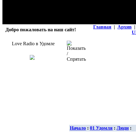
Главная
|
Архив
|
Добро пожаловать на наш сайт!
U
Love Radio в Удомле
Начало
:
01 Удомля
:
Люди
: