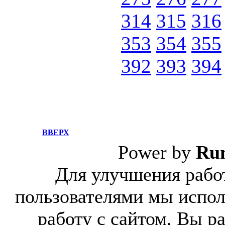
314
315
316
353
354
355
392
393
394
ВВЕРХ
Power by
Ru
Для улучшения работ
пользователями мы испол
работу с сайтом, Вы р