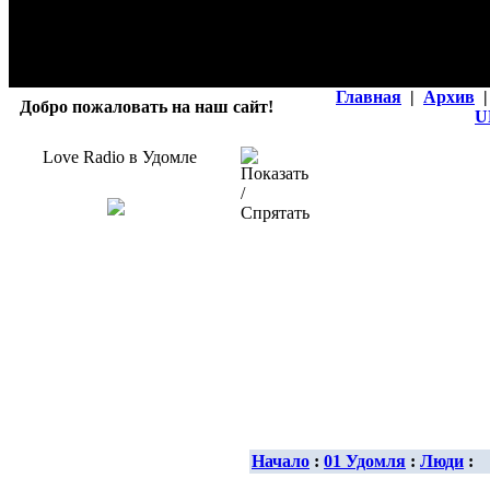
Главная
|
Архив
|
Добро пожаловать на наш сайт!
U
Love Radio в Удомле
Начало
:
01 Удомля
:
Люди
: