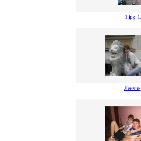
___1.jpg_1.
Ленчик