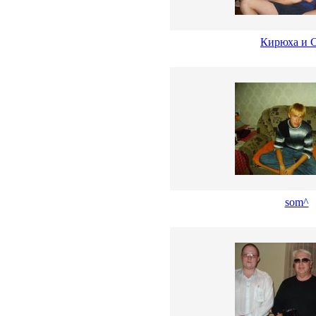
Кирюха и 
som^