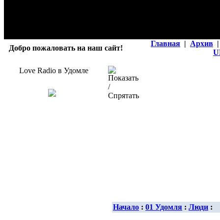
Главная
|
Архив
|
Добро пожаловать на наш сайт!
U
Love Radio в Удомле
Начало
:
01 Удомля
:
Люди
: