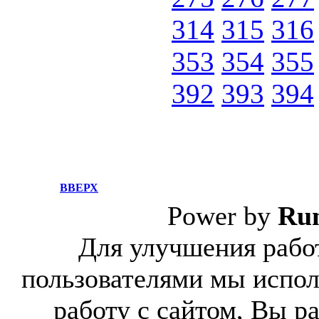
314
315
316
353
354
355
392
393
394
ВВЕРХ
Power by
Ru
Для улучшения работ
пользователями мы испол
работу с сайтом, Вы р