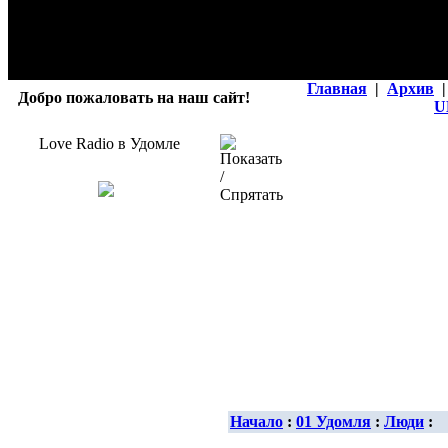
Главная
|
Архив
|
Добро пожаловать на наш сайт!
U
Love Radio в Удомле
Начало
:
01 Удомля
:
Люди
: