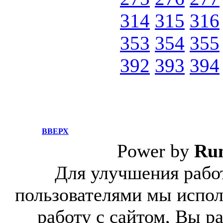
314
315
316
353
354
355
392
393
394
ВВЕРХ
Power by
Ru
Для улучшения работ
пользователями мы испол
работу с сайтом, Вы р