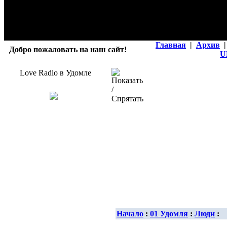
Главная
|
Архив
|
Добро пожаловать на наш сайт!
U
Love Radio в Удомле
Начало
:
01 Удомля
:
Люди
: