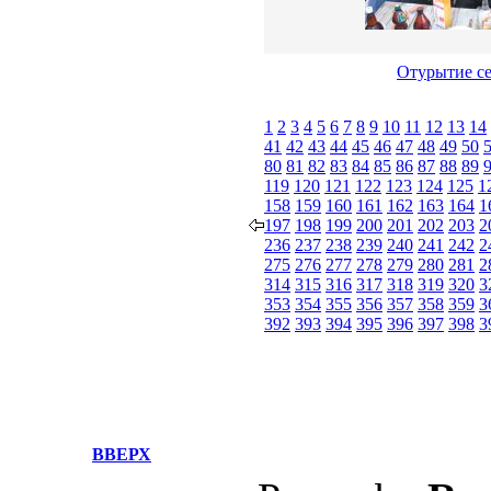
Отурытие се
1
2
3
4
5
6
7
8
9
10
11
12
13
14
41
42
43
44
45
46
47
48
49
50
80
81
82
83
84
85
86
87
88
89
119
120
121
122
123
124
125
1
158
159
160
161
162
163
164
1
197
198
199
200
201
202
203
2
236
237
238
239
240
241
242
2
275
276
277
278
279
280
281
2
314
315
316
317
318
319
320
3
353
354
355
356
357
358
359
3
392
393
394
395
396
397
398
3
ВВЕРХ