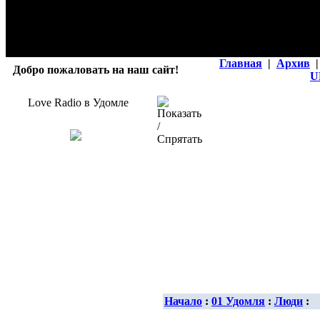
Главная
|
Архив
|
Добро пожаловать на наш сайт!
U
Love Radio в Удомле
Начало
:
01 Удомля
:
Люди
: