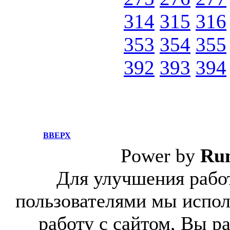
314
315
316
353
354
355
392
393
394
ВВЕРХ
Power by
Ru
Для улучшения работ
пользователями мы испол
работу с сайтом, Вы р