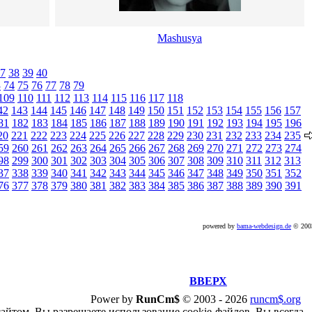
Mashusya
7
38
39
40
3
74
75
76
77
78
79
109
110
111
112
113
114
115
116
117
118
42
143
144
145
146
147
148
149
150
151
152
153
154
155
156
157
81
182
183
184
185
186
187
188
189
190
191
192
193
194
195
196
20
221
222
223
224
225
226
227
228
229
230
231
232
233
234
235
59
260
261
262
263
264
265
266
267
268
269
270
271
272
273
274
98
299
300
301
302
303
304
305
306
307
308
309
310
311
312
313
37
338
339
340
341
342
343
344
345
346
347
348
349
350
351
352
76
377
378
379
380
381
382
383
384
385
386
387
388
389
390
391
powered by
bama-webdesign.de
© 20
ВВЕРХ
Power by
RunCm$
©
2003 -
2026
runcm$.org
сайтом, Вы разрешаете использование cookie-файлов. Вы всегда