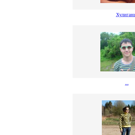
Хулиган
...