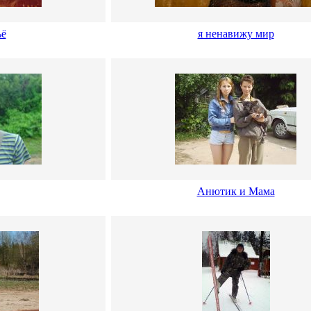
ьё
я ненавижу мир
Анютик и Мама