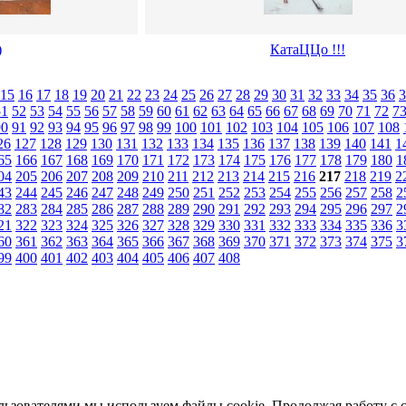
)
КатаЦЦо !!!
15
16
17
18
19
20
21
22
23
24
25
26
27
28
29
30
31
32
33
34
35
36
3
51
52
53
54
55
56
57
58
59
60
61
62
63
64
65
66
67
68
69
70
71
72
7
90
91
92
93
94
95
96
97
98
99
100
101
102
103
104
105
106
107
108
26
127
128
129
130
131
132
133
134
135
136
137
138
139
140
141
1
65
166
167
168
169
170
171
172
173
174
175
176
177
178
179
180
1
04
205
206
207
208
209
210
211
212
213
214
215
216
217
218
219
2
43
244
245
246
247
248
249
250
251
252
253
254
255
256
257
258
2
82
283
284
285
286
287
288
289
290
291
292
293
294
295
296
297
2
21
322
323
324
325
326
327
328
329
330
331
332
333
334
335
336
3
60
361
362
363
364
365
366
367
368
369
370
371
372
373
374
375
3
99
400
401
402
403
404
405
406
407
408
льзователями мы используем файлы cookie. Продолжая работу с 