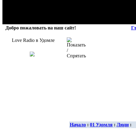
Добро пожаловать на наш сайт!
Г
Love Radio в Удомле
Начало
:
01 Удомля
:
Люди
: