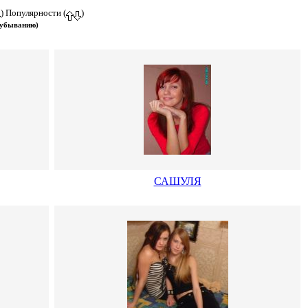
) Популярности (
)
 убыванию)
САШУЛЯ