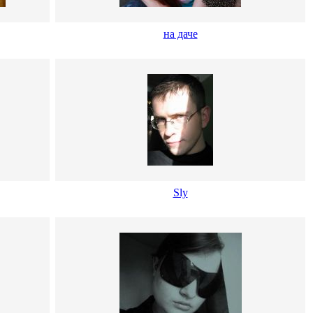
на даче
Sly