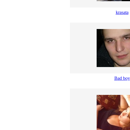
krasata
Bad boy