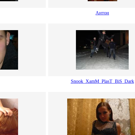
Антон
Snook_XamM_PlasT_BiS_Dark