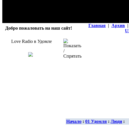
Главная
|
Архив
|
Добро пожаловать на наш сайт!
U
Love Radio в Удомле
Начало
:
01 Удомля
:
Люди
: