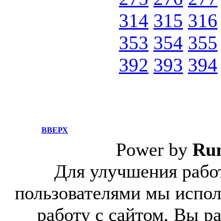
314
315
316
353
354
355
392
393
394
ВВЕРХ
Power by
Ru
Для улучшения работ
пользователями мы испол
работу с сайтом, Вы р