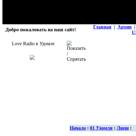
Главная
|
Архив
|
Добро пожаловать на наш сайт!
U
Love Radio в Удомле
Начало
:
01 Удомля
:
Люди
: