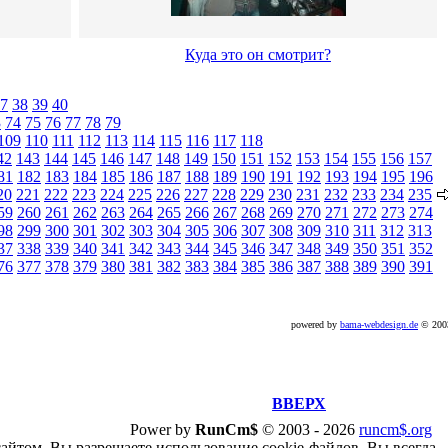
Куда это он смотрит?
7
38
39
40
3
74
75
76
77
78
79
109
110
111
112
113
114
115
116
117
118
42
143
144
145
146
147
148
149
150
151
152
153
154
155
156
157
81
182
183
184
185
186
187
188
189
190
191
192
193
194
195
196
20
221
222
223
224
225
226
227
228
229
230
231
232
233
234
235
59
260
261
262
263
264
265
266
267
268
269
270
271
272
273
274
98
299
300
301
302
303
304
305
306
307
308
309
310
311
312
313
37
338
339
340
341
342
343
344
345
346
347
348
349
350
351
352
76
377
378
379
380
381
382
383
384
385
386
387
388
389
390
391
powered by
bama-webdesign.de
© 20
ВВЕРХ
Power by
RunCm$
©
2003 -
2026
runcm$.org
сайтом, Вы разрешаете использование cookie-файлов. Вы всегда