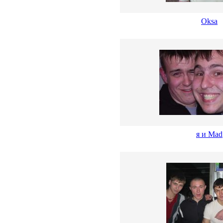
Oksa
я и Mad