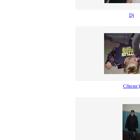
Dj
Сбили:)