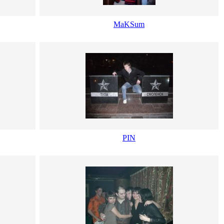
MaKSum
PIN