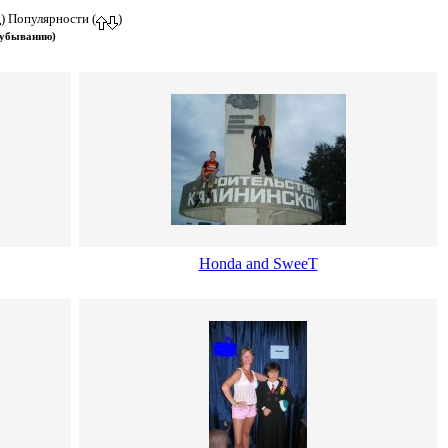
) Популярности (
)
 убыванию)
Honda and SweeT