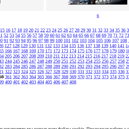
6
15
16
17
18
19
20
21
22
23
24
25
26
27
28
29
30
31
32
33
34
35
36
3
51
52
53
54
55
56
57
58
59
60
61
62
63
64
65
66
67
68
69
70
71
72
7
90
91
92
93
94
95
96
97
98
99
100
101
102
103
104
105
106
107
108
26
127
128
129
130
131
132
133
134
135
136
137
138
139
140
141
1
65
166
167
168
169
170
171
172
173
174
175
176
177
178
179
180
1
04
205
206
207
208
209
210
211
212
213
214
215
216
217
218
219
2
43
244
245
246
247
248
249
250
251
252
253
254
255
256
257
258
2
82
283
284
285
286
287
288
289
290
291
292
293
294
295
296
297
2
21
322
323
324
325
326
327
328
329
330
331
332
333
334
335
336
3
60
361
362
363
364
365
366
367
368
369
370
371
372
373
374
375
3
99
400
401
402
403
404
405
406
407
408
льзователями мы используем файлы cookie. Продолжая работу с 