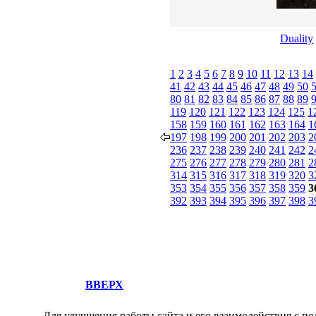
Duality
1
2
3
4
5
6
7
8
9
10
11
12
13
14
41
42
43
44
45
46
47
48
49
50
80
81
82
83
84
85
86
87
88
89
119
120
121
122
123
124
125
1
158
159
160
161
162
163
164
1
197
198
199
200
201
202
203
2
236
237
238
239
240
241
242
2
275
276
277
278
279
280
281
2
314
315
316
317
318
319
320
3
353
354
355
356
357
358
359
3
392
393
394
395
396
397
398
3
ВВЕРХ
Для улучшения работы сайта и его взаимодействия с по