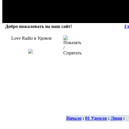
Добро пожаловать на наш сайт!
Г
Love Radio в Удомле
Начало
:
01 Удомля
:
Люди
: