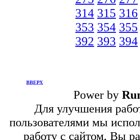
314
315
316
353
354
355
392
393
394
ВВЕРХ
Power by
Ru
Для улучшения работ
пользователями мы испол
работу с сайтом, Вы р