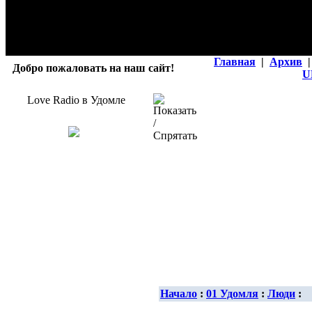
Главная
|
Архив
|
Добро пожаловать на наш сайт!
U
Love Radio в Удомле
Начало
:
01 Удомля
:
Люди
: