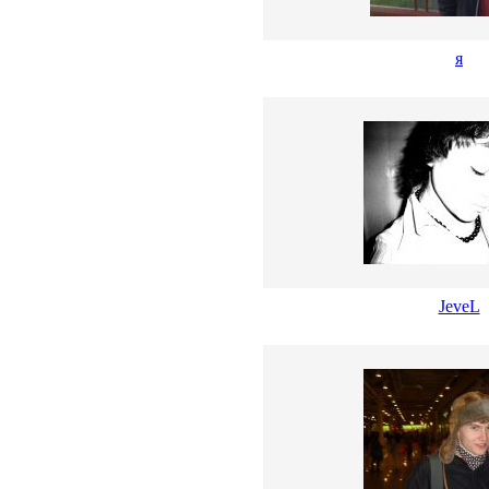
я
JeveL