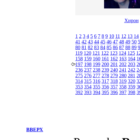
Хирон
1
2
3
4
5
6
7
8
9
10
11
12
13
14
41
42
43
44
45
46
47
48
49
50
80
81
82
83
84
85
86
87
88
89
119
120
121
122
123
124
125
1
158
159
160
161
162
163
164
1
197
198
199
200
201
202
203
2
236
237
238
239
240
241
242
2
275
276
277
278
279
280
281
2
314
315
316
317
318
319
320
3
353
354
355
356
357
358
359
3
392
393
394
395
396
397
398
3
ВВЕРХ