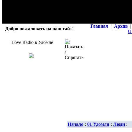
Главная
|
Архив
|
Добро пожаловать на наш сайт!
U
Love Radio в Удомле
Начало
:
01 Удомля
:
Люди
: