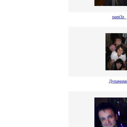
pant3z_
Дурачим