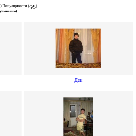
) Популярности (
)
 убыванию)
Ден