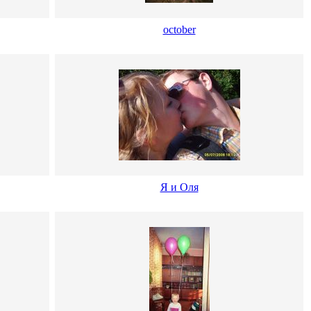
october
Я и Оля