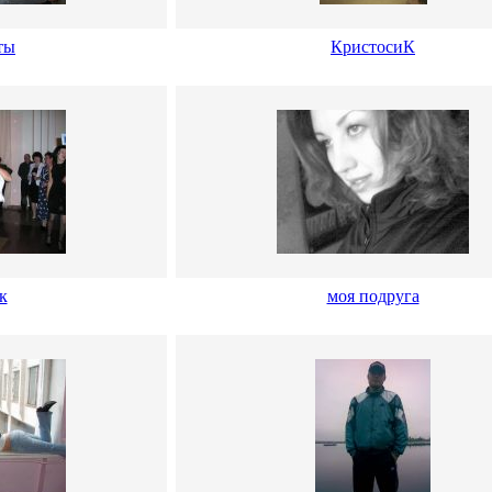
ты
КристосиК
к
моя подруга