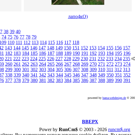
лапо4кО)
7
38
39
40
3
74
75
76
77
78
79
109
110
111
112
113
114
115
116
117
118
42
143
144
145
146
147
148
149
150
151
152
153
154
155
156
157
81
182
183
184
185
186
187
188
189
190
191
192
193
194
195
196
20
221
222
223
224
225
226
227
228
229
230
231
232
233
234
235
59
260
261
262
263
264
265
266
267
268
269
270
271
272
273
274
98
299
300
301
302
303
304
305
306
307
308
309
310
311
312
313
37
338
339
340
341
342
343
344
345
346
347
348
349
350
351
352
76
377
378
379
380
381
382
383
384
385
386
387
388
389
390
391
powered by
bama-webdesign.de
© 20
ВВЕРХ
Power by
RunCm$
©
2003 -
2026
runcm$.org
сайтом, Вы разрешаете использование cookie-файлов. Вы всегда