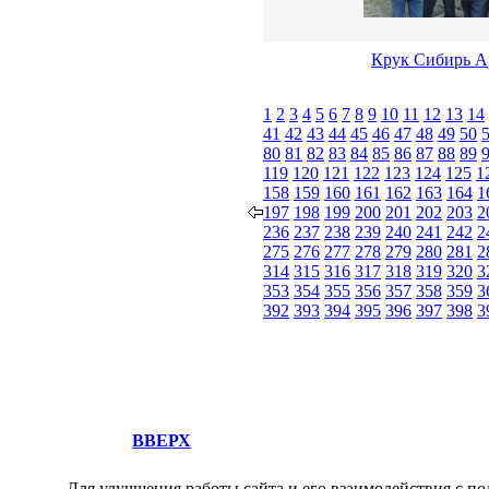
Крук Сибирь А
1
2
3
4
5
6
7
8
9
10
11
12
13
14
41
42
43
44
45
46
47
48
49
50
80
81
82
83
84
85
86
87
88
89
119
120
121
122
123
124
125
1
158
159
160
161
162
163
164
1
197
198
199
200
201
202
203
2
236
237
238
239
240
241
242
2
275
276
277
278
279
280
281
2
314
315
316
317
318
319
320
3
353
354
355
356
357
358
359
3
392
393
394
395
396
397
398
3
ВВЕРХ
Для улучшения работы сайта и его взаимодействия с по