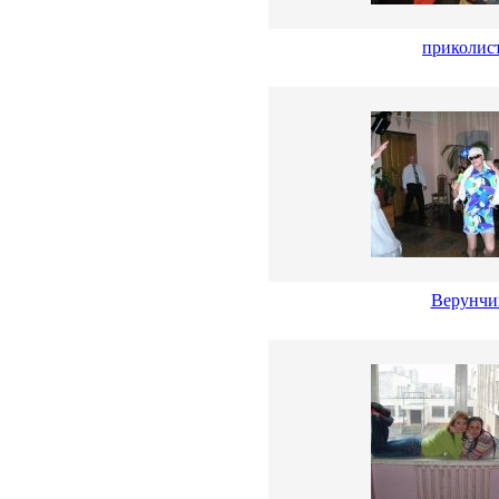
приколис
Верунчи