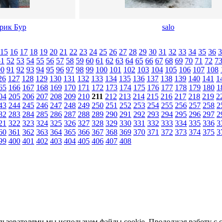
рик Бур
salo
15
16
17
18
19
20
21
22
23
24
25
26
27
28
29
30
31
32
33
34
35
36
3
51
52
53
54
55
56
57
58
59
60
61
62
63
64
65
66
67
68
69
70
71
72
7
90
91
92
93
94
95
96
97
98
99
100
101
102
103
104
105
106
107
108
26
127
128
129
130
131
132
133
134
135
136
137
138
139
140
141
1
65
166
167
168
169
170
171
172
173
174
175
176
177
178
179
180
1
04
205
206
207
208
209
210
211
212
213
214
215
216
217
218
219
2
43
244
245
246
247
248
249
250
251
252
253
254
255
256
257
258
2
82
283
284
285
286
287
288
289
290
291
292
293
294
295
296
297
2
21
322
323
324
325
326
327
328
329
330
331
332
333
334
335
336
3
60
361
362
363
364
365
366
367
368
369
370
371
372
373
374
375
3
99
400
401
402
403
404
405
406
407
408
льзователями мы используем файлы cookie. Продолжая работу с 