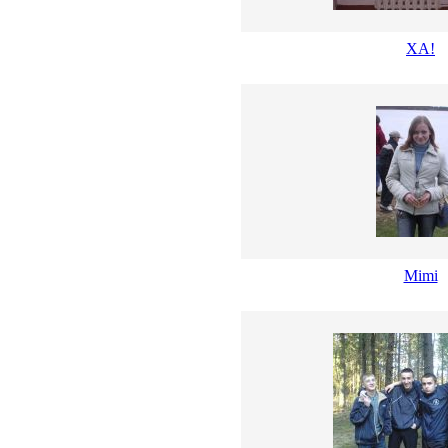
ХА!
Mimi