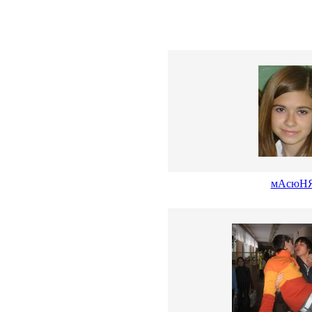
мАсюН