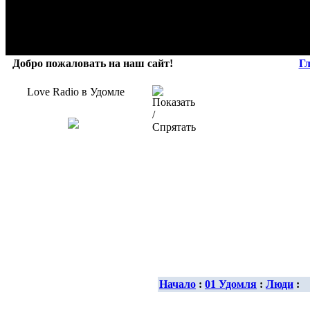
Добро пожаловать на наш сайт!
Г
Love Radio в Удомле
Начало
:
01 Удомля
:
Люди
: