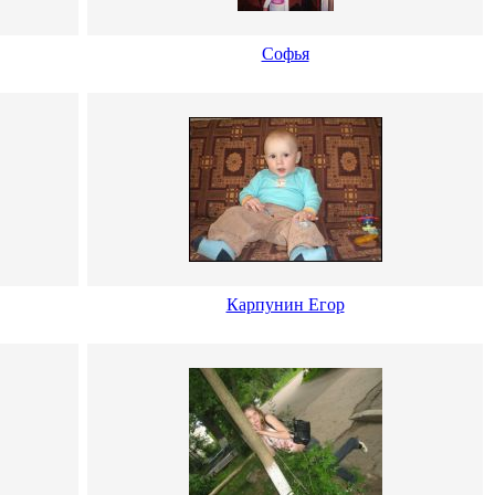
Софья
Карпунин Егор