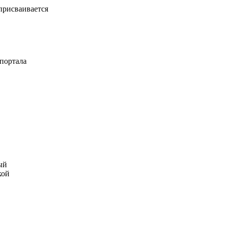
присваивается
 портала
ый
кой