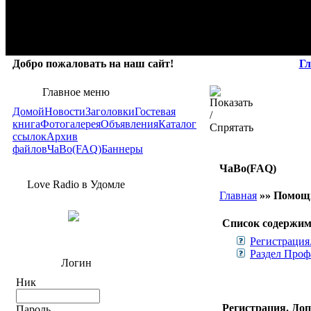
Добро пожаловать на наш сайт!
Гл
Главное меню
Домой
Новости
Заголовки
Гостевая
книга
Фотогалерея
Объявления
Каталог
ссылок
Архив
файлов
ЧаВо(FAQ)
Баннеры
ЧаВо(FAQ)
Love Radio в Удомле
Главная
»»
Помощь
Cписок cодержим
Регистрация
Раздел Проф
Логин
Ник
Регистрация. До
Пароль