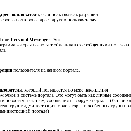
дрес пользователя
, если пользователь разрешил
 своего почтового адреса другим пользователям.
M
или
Personal Messenger
. Это
ограмма которая позволяет обмениваться сообщениями пользова
ала.
трации
пользователя на данном портале.
льзователя
, который повышается по мере накопления
ем очков в системе портала. Это могут быть как личные сообщен
 к новостям и статьям, сообщения на форуме портала. (Есть иск
атели групп: администрация, модераторы, и особенных групп по
дминистрацией портала)
 комментариев и сообщений
которые пользователь