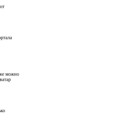
 от
ортала
кже можно
ватар
ько