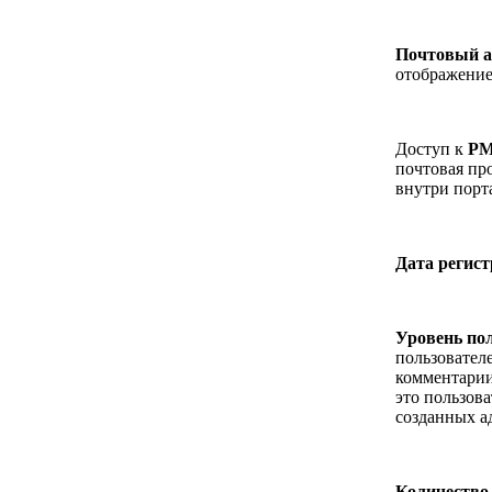
Почтовый а
отображение
Доступ к
P
почтовая пр
внутри порт
Дата регис
Уровень по
пользовател
комментарии
это пользов
созданных а
Количество