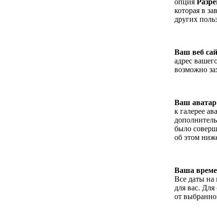
опция
Разре
которая в з
других поль
Ваш веб са
адрес вашег
возможно зах
Ваш аватар
к галерее ав
дополнитель
было соверш
об этом ниж
Ваша време
Все даты на
для вас. Для
от выбранно