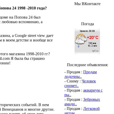
Мы ВКонтакте
пова 24 1998 -2010 года?
в доме на Попова 24 был
с любовью вспоминаю, а
Погода
ина, а Google street view дает
м в моем детстве и вообще все
этого магазина 1998-2010 гг?
ail.com Я была бы страшно
тонии!
Последние объявления:
- Продам :
Продам
лодочны..
- Сниму :
Человек
снимет..
- Продам :
аквариум с
ры..
- Продам :
Зебровых
амади..
торических событий. В нем
- Продам :
Легковой
й Венецианов и многие другие.
автом..
аню память об этом лете,