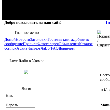
Добро пожаловать на наш сайт!
Гл
Главное меню
Домой
Новости
Заголовки
Гостевая книга
Добавить
сообщение
Правила
Фотогалерея
Объявления
Каталог
ссылок
Архив файлов
ЧаВо(FAQ)
Баннеры
Love Radio в Удомле
Всего
сообщ
Логин
«
К н
Ник
Пароль
Маш