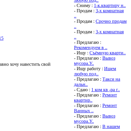
любую под..
- Сниму :
1-к.квартиру н..
- Продам :
3-х комнатная
..
- Продам :
Срочно продам
..
- Продам :
3-х комнатная
..
- Предлагаю :
Рекомендуем в ..
- Ищу :
Съёмную кварти..
- Предлагаю :
Вывоз
мусора.У..
авно хочу навестить свой
- Ищу работу :
Ищем
любую под..
- Предлагаю :
Такси на
дальн..
- Сдаю :
1 ком кв -ра г..
- Предлагаю :
Ремонт
квартир..
- Предлагаю :
Ремонт
Ванных ..
- Предлагаю :
Вывоз
мусора.У..
- Предлагаю :
В нашем