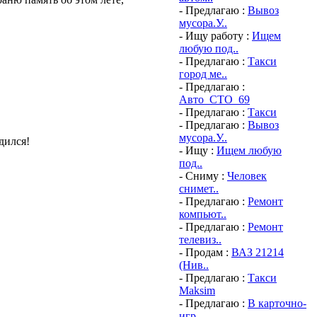
- Предлагаю :
Вывоз
мусора.У..
- Ищу работу :
Ищем
любую под..
- Предлагаю :
Такси
город ме..
- Предлагаю :
Авто_СТО_69
- Предлагаю :
Такси
- Предлагаю :
Вывоз
мусора.У..
дился!
- Ищу :
Ищем любую
под..
- Сниму :
Человек
снимет..
- Предлагаю :
Ремонт
компьют..
- Предлагаю :
Ремонт
телевиз..
- Продам :
ВАЗ 21214
(Нив..
- Предлагаю :
Такси
Maksim
- Предлагаю :
В карточно-
игр..