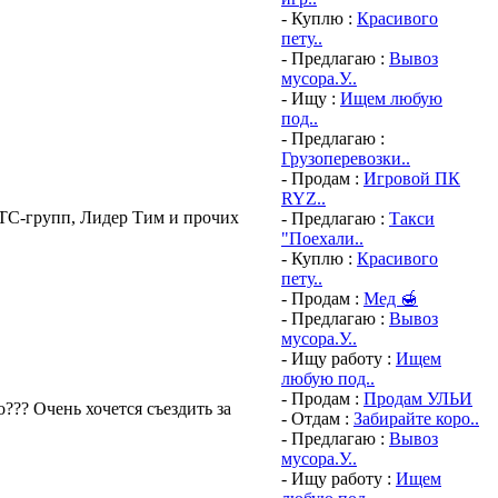
- Куплю :
Красивого
пету..
- Предлагаю :
Вывоз
мусора.У..
- Ищу :
Ищем любую
под..
- Предлагаю :
Грузоперевозки..
- Продам :
Игровой ПК
RYZ..
СТС-групп, Лидер Тим и прочих
- Предлагаю :
Такси
"Поехали..
- Куплю :
Красивого
пету..
- Продам :
Мед 🍯
- Предлагаю :
Вывоз
мусора.У..
- Ищу работу :
Ищем
любую под..
- Продам :
Продам УЛЬИ
??? Очень хочется съездить за
- Отдам :
Забирайте коро..
- Предлагаю :
Вывоз
мусора.У..
- Ищу работу :
Ищем