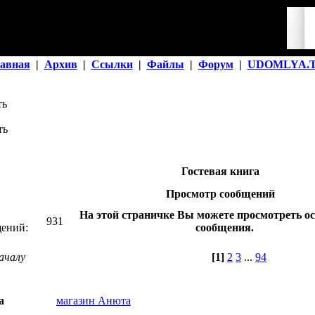
авная
|
Архив
|
Ссылки
|
Файлы
|
Форум
|
UDOMLYA.
Гостевая книга
Просмотр сообщений
На этой страничке Вы можете просмотреть о
931
ений:
сообщения.
ачалу
[1]
2
3
...
94
а
магазин Анюта