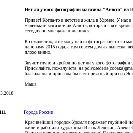
Нет ли у кого фотографии магазина "Анюта" на По
Привет! Когда-то в детстве я жила в Удомле. У нас 
маленький магазинчик Анюта, который я все время 
сегодня он мне даже приснился.
К сожалению, я не могу найти фотографий этого магаз
панораму 2015 года, а там совсем другая вывеска, че
плохо видно.
Звучит глупо и крейзи но нет ли у кого фотографии 
Присылайте, пожалуйста, на polvosederia(собака)gm
благодарна и прислала бы вам приятный приз из Эс
Маша
3.2018
111
Города России
Красивейший городок Удомля поражает глубиной ис
жили и работали художники Исаак Левитан, Алексе
Один из старинных русских городов! Я надолго сохр