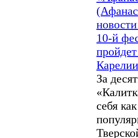
(Афанас
новости
10-й фе
пройдет
Карели
За деся
«Калитк
себя ка
популяр
Тверско