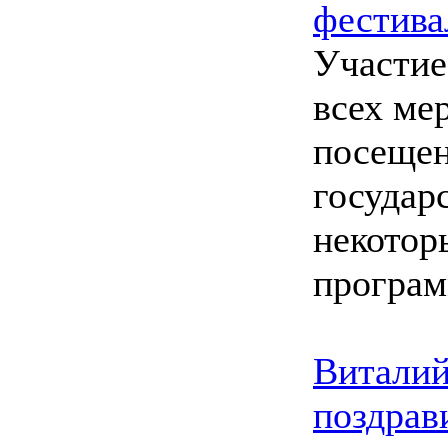
фестива
Участие
всех ме
посеще
государ
некотор
програм
Виталий
поздрав