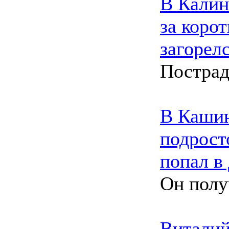
В Калин
за коро
загорел
Пострад
В Кашин
подрост
попал в
Он полу
Виталий