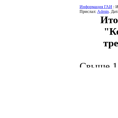
Информация ГАИ
: 
Прислал:
Admin
. Да
Ито
"К
тр
Свыше 1
Правил 
движения
водител
опьянен