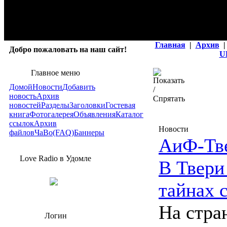
Главная
|
Архив
|
Добро пожаловать на наш сайт!
U
Главное меню
Домой
Новости
Добавить
новость
Архив
новостей
Разделы
Заголовки
Гостевая
книга
Фотогалерея
Объявления
Каталог
ссылок
Архив
Новости
файлов
ЧаВо(FAQ)
Баннеры
АиФ-Тв
Love Radio в Удомле
В Твери
тайнах 
На стра
Логин