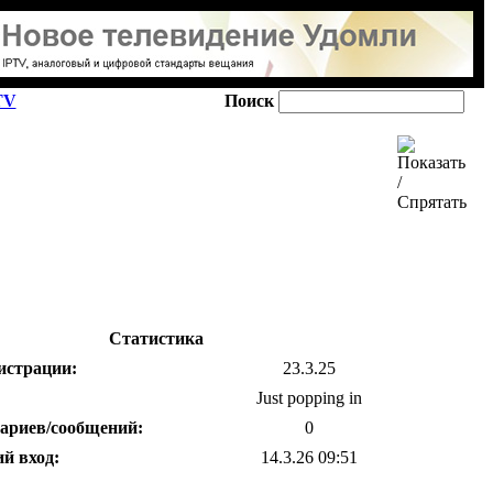
TV
Поиск
Статистика
истрации:
23.3.25
:
Just popping in
ариев/сообщений:
0
й вход:
14.3.26 09:51