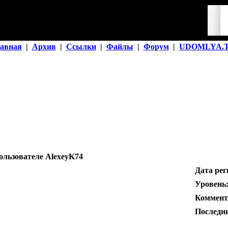
авная
|
Архив
|
Ссылки
|
Файлы
|
Форум
|
UDOMLYA.
пользователе AlexeyK74
Дата рег
Уровень
Коммент
Последни