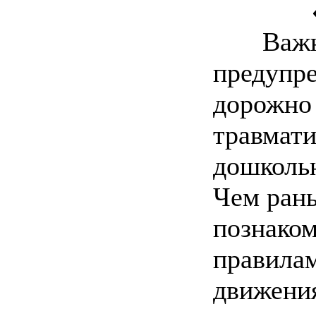
Важная
предупр
дорожно 
травмат
дошколь
Чем рань
познаком
правила
движения