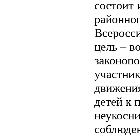
состоит 
районног
Всеросси
цель – в
законоп
участни
движения
детей к 
неукосни
соблюде