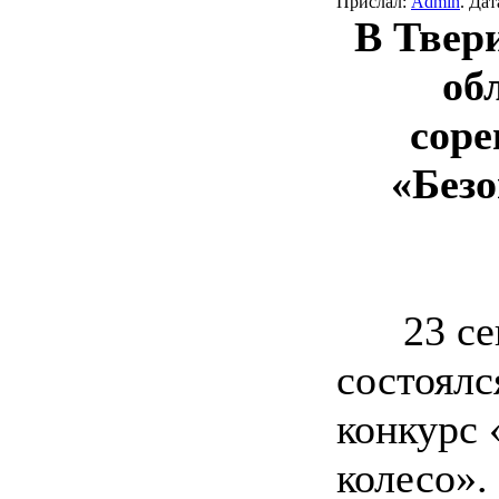
Прислал:
Admin
. Да
В Твер
об
соре
«Безо
23 сент
состоялс
конкурс 
колесо».