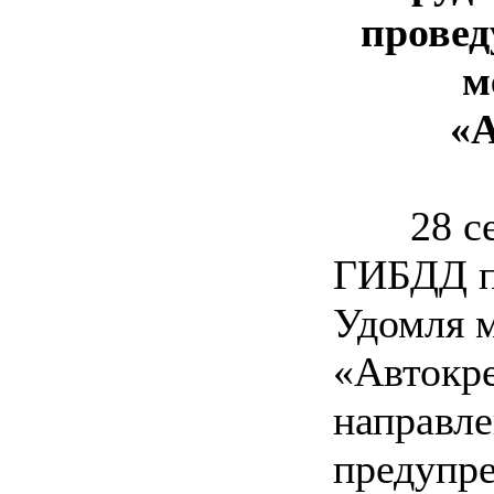
провед
м
«А
28 сент
ГИБДД п
Удомля 
«Автокре
направле
предупр