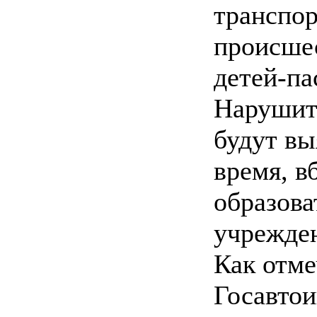
транспо
происше
детей-па
Нарушит
будут вы
время, в
образов
учрежден
Как отме
Госавтои