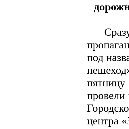
дорожн
Сразу 
пропага
под наз
пешеход»
пятницу 
провели
Городск
центра «