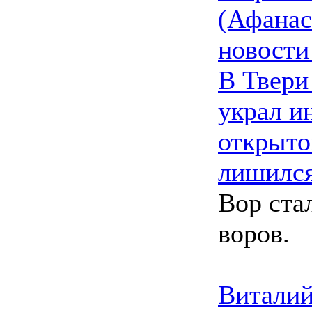
(Афанас
новости
В Твери
украл и
открыто
лишилс
Вор ста
воров.
Виталий