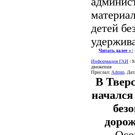
админис
материал
детей бе
удержив
Читать далее »
|
Информация ГАИ
: 
движения
Прислал:
Admin
. Да
В Твер
начался
без
дорож
Особое