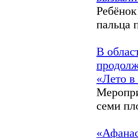
Ребёнок
пальца 
В облас
продолж
«Лето в
Меропри
семи пл
«Афанас