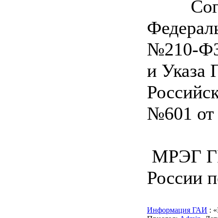
Согл
Федерал
№210-ФЗ 
и Указа 
Российс
№601 от 
МРЭГ Г
России п
Информация ГАИ
: «