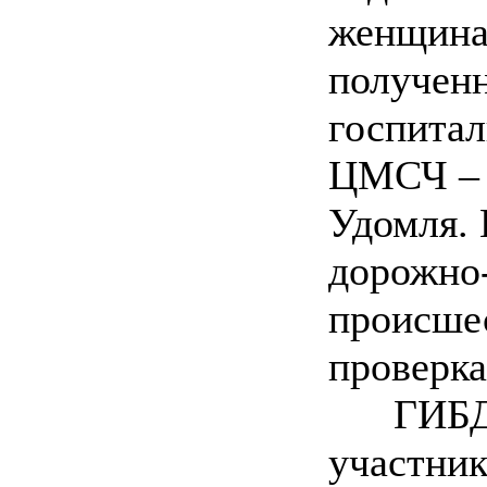
женщина
получен
госпита
ЦМСЧ – 
Удомля.
дорожно
происше
проверка
ГИБДД 
участни