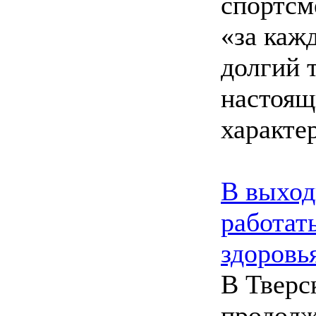
спортсм
«за каж
долгий т
настоящ
характер
В выход
работат
здоровь
В Тверс
продолж