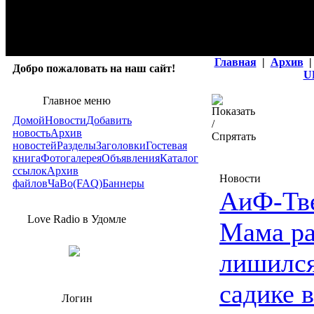
Главная
|
Архив
|
Добро пожаловать на наш сайт!
U
Главное меню
Домой
Новости
Добавить
новость
Архив
новостей
Разделы
Заголовки
Гостевая
книга
Фотогалерея
Объявления
Каталог
ссылок
Архив
Новости
файлов
ЧаВо(FAQ)
Баннеры
АиФ-Тв
Love Radio в Удомле
Мама ра
лишился
садике 
Логин