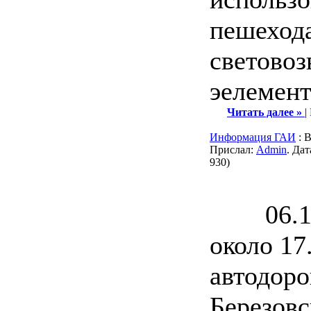
пешеход
светово
эелемент
Читать далее »
|
Информация ГАИ
: 
Прислал:
Admin
. Да
930)
06.10.
около 17
автодор
Березовс