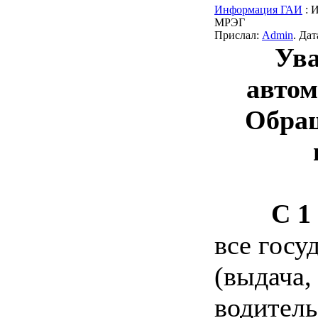
Информация ГАИ
: 
МРЭГ
Прислал:
Admin
. Да
Ув
автом
Обра
С 1 
все госу
(выдача,
водитель