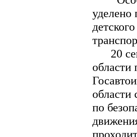
уделено
детского
транспор
20 сент
области 
Госавтои
области 
по безоп
движения
проходит