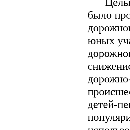
Целью 
было про
дорожно
юных уч
дорожно
снижение
дорожно
происше
детей-пе
популяр
использ