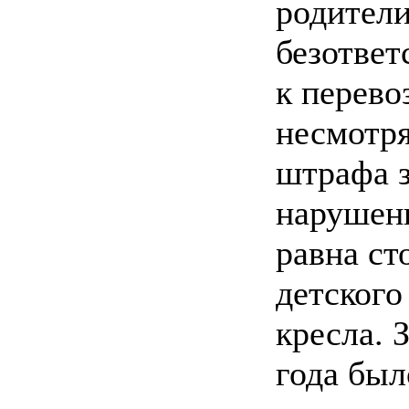
родител
безответ
к перево
несмотря
штрафа з
нарушени
равна ст
детского
кресла. 
года был