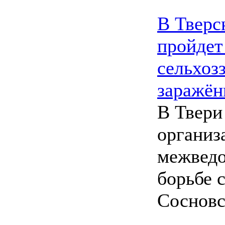
В Тверс
пройдет
сельхоз
заражён
В Твери
организ
межведо
борьбе 
Сосновс