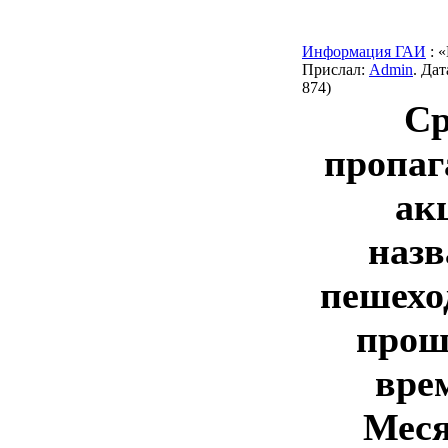
Информация ГАИ
: 
Прислал:
Admin
. Да
874)
Ср
пропаг
ак
наз
пешехо
прош
вре
Меся