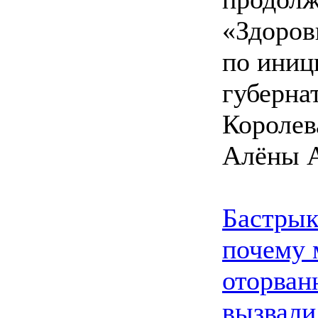
«Здоров
по иниц
губерна
Королев
Алёны 
Бастрык
почему 
оторван
вызвали