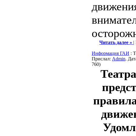
движени
внимате
осторож
Читать далее »
|
Информация ГАИ
: 
Прислал:
Admin
. Да
760)
Театр
предс
правила
движен
Удомл