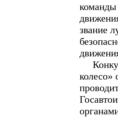
команды
движения
звание л
безопасн
движени
Конкурс
колесо» 
проводи
Госавтои
органами