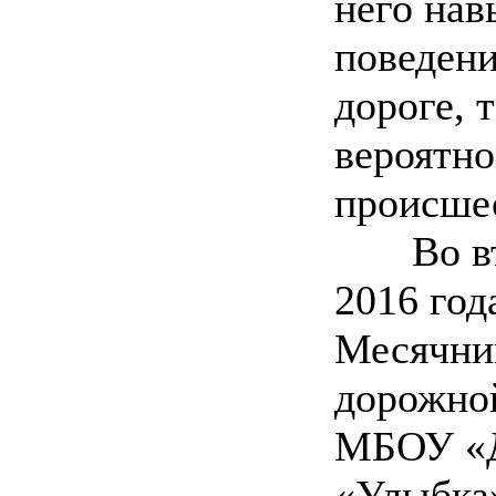
него нав
поведени
дороге, 
вероятно
происшес
Во втор
2016 год
Месячни
дорожной
МБОУ «Д
«Улыбка»