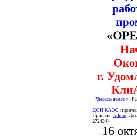
рабо
про
«OPE
Нач
Окон
г. Удо
Клн
Читать далее »
| Р
ЦОИ КАЭС
: пригл
Прислал:
Admin
. Да
272434)
16 окт