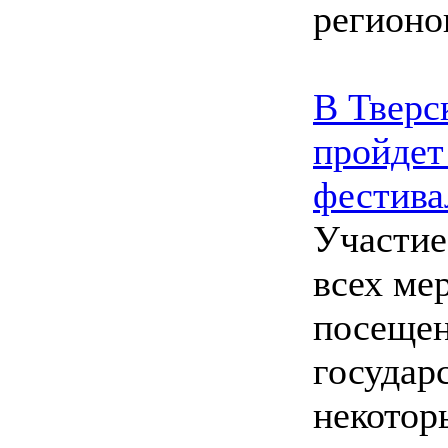
регионо
В Тверс
пройдет
фестива
Участие
всех ме
посеще
государ
некотор