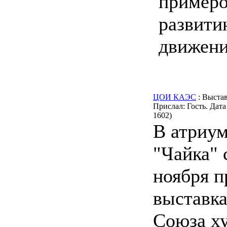
примеро
развити
движени
ЦОИ КАЭС
: Выста
Прислал: Гость. Дата
1602)
В атриу
"Чайка" 
ноября п
выставка
Союза х