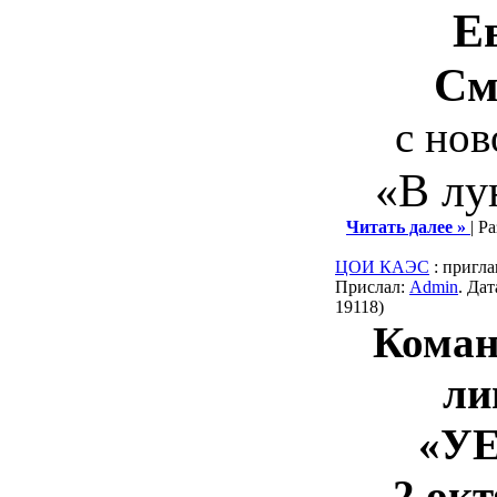
Е
См
с но
«В лу
Читать далее »
| Р
ЦОИ КАЭС
: пригл
Прислал:
Admin
. Да
19118)
Коман
ли
«УЕ
2 окт