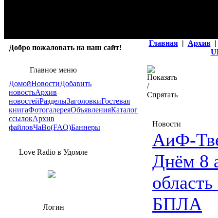
Главная
|
Архив
|
Добро пожаловать на наш сайт!
U
Главное меню
Домой
Новости
Добавить
новость
Архив
новостей
Разделы
Заголовки
Гостевая
книга
Фотогалерея
Объявления
Каталог
ссылок
Архив
Новости
файлов
ЧаВо(FAQ)
Баннеры
АиФ-Тв
Love Radio в Удомле
Днём 8 
область
БПЛА
Логин