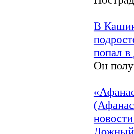
В Кашин
подрост
попал в
Он полу
«Афанас
(Афанас
новости
Ложный 