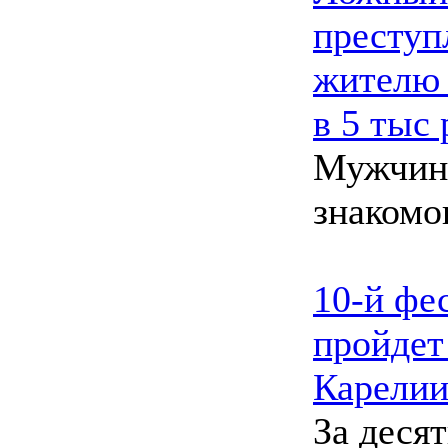
преступ
жителю 
в 5 тыс
Мужчина
знакомо
10-й фе
пройдет
Карели
За деся