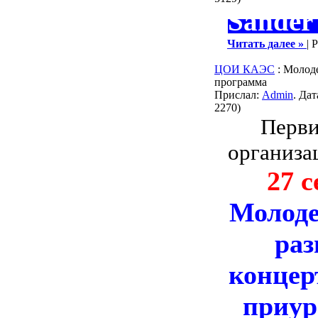
Sander 
Читать далее »
| 
ЦОИ КАЭС
: Молоде
программа
Прислал:
Admin
. Да
2270)
Перви
организа
27 с
Молоде
раз
концер
приур