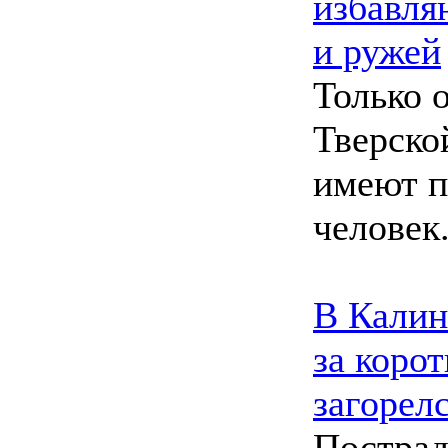
избавля
и ружей
Только 
Тверско
имеют п
человек
В Калин
за коро
загорел
Пострад