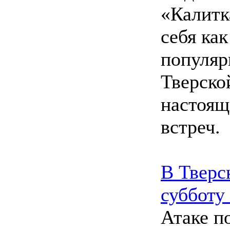
«Калитк
себя ка
популяр
Тверско
настоящ
встреч.
В Тверс
субботу
Атаке п