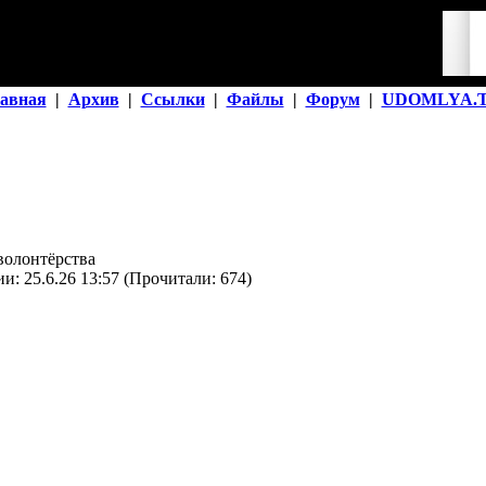
авная
|
Архив
|
Ссылки
|
Файлы
|
Форум
|
UDOMLYA.
волонтёрства
и: 25.6.26 13:57 (Прочитали: 674)