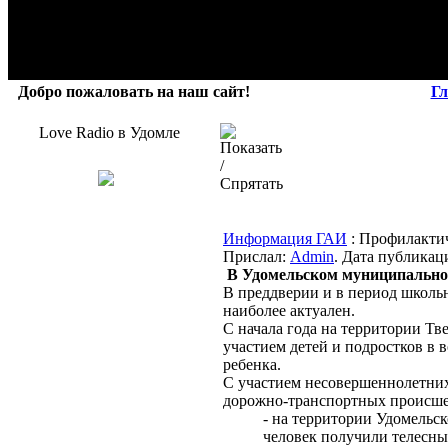
Добро пожаловать на наш сайт!
Гл
Love Radio в Удомле
Информация ГАИ
: Профилакти
Прислал:
Admin
. Дата публикаци
В Удомельском муниципальном
В преддверии и в период школьн
наиболее актуален.
С начала года на территории Тв
участием детей и подростков в в
ребенка.
С участием несовершеннолетни
дорожно-транспортных происшес
- на территории Удомельс
человек получили телесны