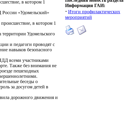
Последняя новость раздела
сшествие, в котором 1
Информация ГАИ:
·
Итоги профилактических
Д России «Удомельский»
мероприятий
 происшествие, в котором 1
 территории Удомельского
ции и педагоги проводят с
ение навыков безопасного
 ПДД всеми участниками
рте. Также без внимания не
проезде пешеходных
овершеннолетними.
ительные беседы о
оль за досугом детей в
авила дорожного движения и