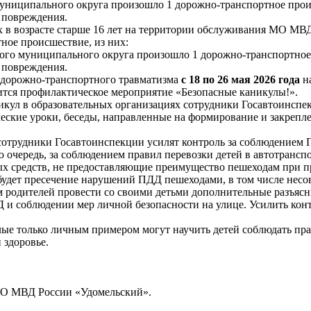
муниципального округа произошло 1 дорожно-транспортное прои
 повреждения.
 в возрасте старше 16 лет на территории обслуживания МО МВ
ное происшествие, из них:
кого муниципального округа произошло 1 дорожно-транспортное
 повреждения.
 дорожно-транспортного травматизма
с 18 по 26 мая 2026 года
на
тся профилактическое мероприятие «Безопасные каникулы!».
икул в образовательных организациях сотрудники Госавтоинспек
еские уроки, беседы, направленные на формирование и закрепл
сотрудники Госавтоинспекции усилят контроль за соблюдением
 очередь, за соблюдением правил перевозки детей в автотранспо
ых средств, не предоставляющие преимущество пешеходам при 
 будет пресечение нарушений ПДД пешеходами, в том числе нес
 родителей провести со своими детьми дополнительные разъясн
и соблюдении мер личной безопасности на улице. Усилить контр
лые только личным примером могут научить детей соблюдать пр
 здоровье.
МО МВД России «Удомельский».