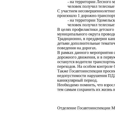
- на территории Лесного 
человек получил телесные
С участием несовершеннолетних
произошло 1 дорожно-транспорт
- на территории Удомельс
человек получил телесные
В целях профилактики детского
муниципального округа проводи
Традиционно, в преддверии кан
детьми дополнительные тематич
поведения на дорогах.
В рамках данного мероприятия 
дорожного движения, и в первую
останутся водители транспортн
переходов. На особом контроле
Также Госавтоинспекция просим
недопустимости нарушения ПДД 
каникулярный период.
Необходимо помнить, что взрос
тем самым сохранить их жизнь и
Отделение Госавтоинспекции 