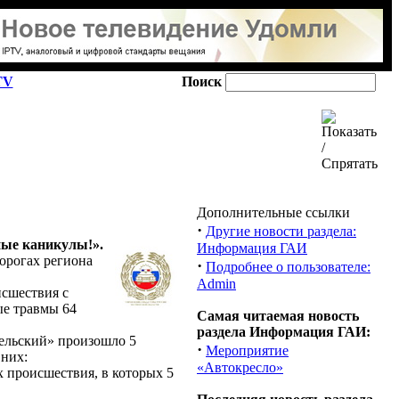
TV
Поиск
Дополнительные ссылки
·
Другие новости раздела:
ные каникулы!».
Информация ГАИ
орогах региона
·
Подробнее о пользователе:
Admin
исшествия с
ые травмы 64
Самая читаемая новость
раздела Информация ГАИ:
ельский» произошло 5
·
Мероприятие
 них:
«Автокресло»
 происшествия, в которых 5