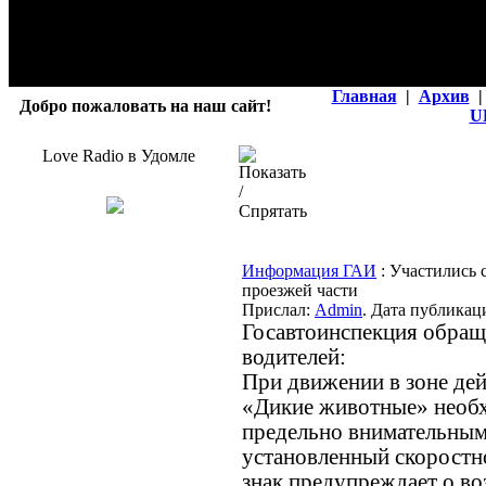
Главная
|
Архив
|
Добро пожаловать на наш сайт!
U
Love Radio в Удомле
Информация ГАИ
: Участились 
проезжей части
Прислал:
Admin
. Дата публикаци
Госавтоинспекция обращ
водителей:
При движении в зоне дей
«Дикие животные» необ
предельно внимательным
установленный скорост
знак предупреждает о в