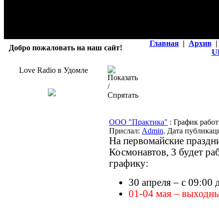
Главная
|
Архив
|
Добро пожаловать на наш сайт!
U
Love Radio в Удомле
ООО "Практика"
: График рабо
Прислал:
Admin
. Дата публикаци
На первомайские праздни
Космонавтов, 3 будет р
графику:
30 апреля – с 09:00 
01-04 мая – выходн