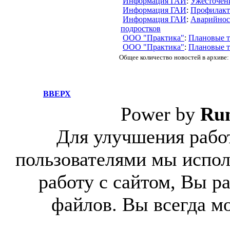
Информация ГАИ
:
Ужесточен
Информация ГАИ
:
Профилакт
Информация ГАИ
:
Аварийност
подростков
ООО "Практика"
:
Плановые т
ООО "Практика"
:
Плановые т
Общее количество новостей в архиве:
ВВЕРХ
Power by
Ru
Для улучшения работ
пользователями мы испол
работу с сайтом, Вы р
файлов. Вы всегда м