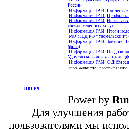
России
Информация ГАИ
:
Единый ден
Информация ГАИ
:
Профилакт
Информация ГАИ
:
Использов
государственных услуг
Информация ГАИ
:
Итоги нед
МО МВД РФ "Удомельский"
:
Информация ГАИ
:
Занятие «Б
(фото)
Информация ГАИ
:
Поздравил
Удомельского детского дома (ф
Информация ГАИ
:
С Днём за
Общее количество новостей в архиве:
ВВЕРХ
Power by
Ru
Для улучшения работ
пользователями мы испол