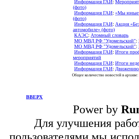
Информация ГАИ
:
Мероприят
(фото)
Информация ГАИ
:
«Мы юные 
(фото)
Информация ГАИ
:
Акция «Без
автомобиле» (фото)
КАЭС
:
Атомный словарь
МО МВД РФ "Удомельский"
:
МО МВД РФ "Удомельский"
:
Информация ГАИ
:
Итоги про
мероприятий
Информация ГАИ
:
Итоги нед
Информация ГАИ
:
Движению
Общее количество новостей в архиве:
ВВЕРХ
Power by
Ru
Для улучшения работ
пользователями мы испол