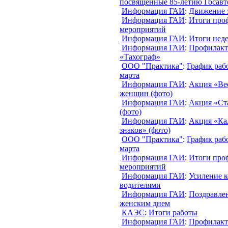
посвященные 85-летию Госав
Информация ГАИ
:
Движение 
Информация ГАИ
:
Итоги про
мероприятий
Информация ГАИ
:
Итоги нед
Информация ГАИ
:
Профилакт
«Тахограф»
ООО "Практика"
:
График рабо
марта
Информация ГАИ
:
Акция «Ве
женщин (фото)
Информация ГАИ
:
Акция «Ста
(фото)
Информация ГАИ
:
Акция «Ка
знаков» (фото)
ООО "Практика"
:
График раб
марта
Информация ГАИ
:
Итоги про
мероприятий
Информация ГАИ
:
Усиление к
водителями
Информация ГАИ
:
Поздравле
женским днем
КАЭС
:
Итоги работы
Информация ГАИ
:
Профилакт