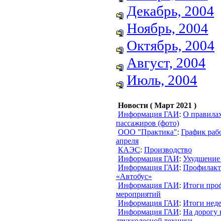
Декабрь, 2004
Ноябрь, 2004
Октябрь, 2004
Август, 2004
Июль, 2004
Новости ( Март 2021 )
Информация ГАИ
:
О правилах
пассажиров (фото)
ООО "Практика"
:
График рабо
апреля
КАЭС
:
Производство
Информация ГАИ
:
Ухудшение
Информация ГАИ
:
Профилакт
«Автобус»
Информация ГАИ
:
Итоги про
мероприятий
Информация ГАИ
:
Итоги нед
Информация ГАИ
:
На дорогу
двухколесной техники