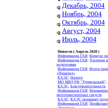
Декабрь, 2004
Ноябрь, 2004
Октябрь, 2004
Август, 2004
Июль, 2004
Новости ( Апрель 2020 )
Информация ГАИ
:
Конкурс р
Информация ГАИ
:
Усиление к
водителями
Информация ГАИ
:
Итоги про
«Пешеход»
КАЭС
:
Налоги
МО МВД РФ "Удомельский"
:
КАЭС
:
Благотворительность
Информация ГАИ
:
Вниманию 
мототранспортных средств
КАЭС
:
КАЭС оказывает подд
Информация ГАИ
:
Профилакт
«Пешеход»