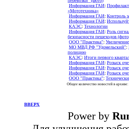
перевозки" (фото)
Информация ГАИ
:
Профилакт
«Мототехника»
Информация ГАИ
:
Контроль з
Информация ГАИ
:
Используйт
КАЭС
:
Технологии
Информация ГАИ
:
Роль сигн
безопасности пешеходов (фото
ООО "Практика"
:
Увеличение
МО МВД РФ "Удомельский"
:
полицию
КАЭС
:
Итоги первого кварта
Информация ГАИ
:
Розыск оч
Информация ГАИ
:
Розыск оч
Информация ГАИ
:
Розыск оч
ООО "Практика"
:
Технически
Общее количество новостей в архиве:
ВВЕРХ
Power by
Ru
Для улучшения работ