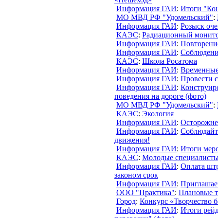
Информация ГАИ
:
Итоги "Кон
МО МВД РФ "Удомельский"
:
Информация ГАИ
:
Розыск оч
КАЭС
:
Радиационный монит
Информация ГАИ
:
Повторени
Информация ГАИ
:
Соблюдени
КАЭС
:
Школа Росатома
Информация ГАИ
:
Временные
Информация ГАИ
:
Провести с
Информация ГАИ
:
Конструир
поведения на дороге (фото)
МО МВД РФ "Удомельский"
:
КАЭС
:
Экология
Информация ГАИ
:
Осторожнее
Информация ГАИ
:
Соблюдайт
движения!
Информация ГАИ
:
Итоги мер
КАЭС
:
Молодые специалист
Информация ГАИ
:
Оплата шт
законом срок
Информация ГАИ
:
Приглашае
ООО "Практика"
:
Плановые т
Город
:
Конкурс «Творчество б
Информация ГАИ
:
Итоги рей